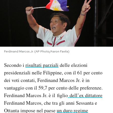
PODCAST
NEWSLETTER
I MIEI PREFERITI
Ferdinand Marcos Jr. (AP Photo/Aaron Favila)
SHOP
Secondo i
risultati parziali
delle elezioni
presidenziali nelle Filippine, con il 61 per cento
CALENDARIO
dei voti contati, Ferdinand Marcos Jr. è in
vantaggio con il 59,7 per cento delle preferenze.
AREA PERSONALE
Ferdinand Marcos Jr. è il figlio
dell’ex dittatore
Ferdinand Marcos, che tra gli anni Sessanta e
Area Personale
Ottanta impose nel paese
un duro regime
Newsletter