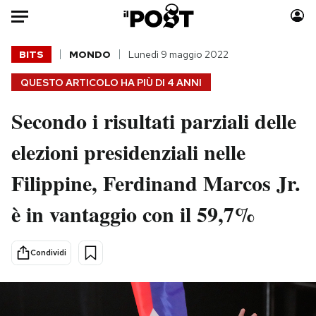
Auto
BITS
MONDO
Lunedì 9 maggio 2022
QUESTO ARTICOLO HA PIÙ DI
4 ANNI
HOME
Secondo i risultati parziali delle
Italia
Moda
Mondo
Libri
elezioni presidenziali nelle
Politica
Consumismi
Filippine, Ferdinand Marcos Jr.
Tecnologia
Storie/Idee
Internet
Ok Boomer!
è in vantaggio con il 59,7%
Scienza
Media
Cultura
Europa
Condividi
Economia
Altrecose
Sport
Mondiali calcio 2026