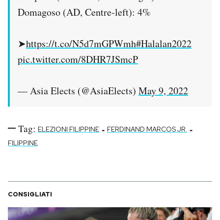
Domagoso (AD, Centre-left): 4%
➤
https://t.co/N5d7mGPWmh
#Halalan2022
pic.twitter.com/8DHR7JSmcP
— Asia Elects (@AsiaElects)
May 9, 2022
Tag:
-
-
ELEZIONI FILIPPINE
FERDINAND MARCOS JR.
FILIPPINE
CONSIGLIATI