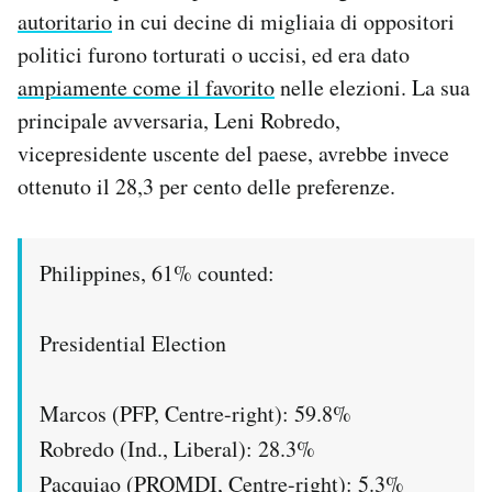
autoritario
in cui decine di migliaia di oppositori
Notifiche mobile
Regala il Post
politici furono torturati o uccisi, ed era dato
Hai bisogno di aiuto?
ampiamente come il favorito
nelle elezioni. La sua
Esci
principale avversaria, Leni Robredo,
vicepresidente uscente del paese, avrebbe invece
ottenuto il 28,3 per cento delle preferenze.
Philippines, 61% counted:
Presidential Election
Marcos (PFP, Centre-right): 59.8%
Robredo (Ind., Liberal): 28.3%
Pacquiao (PROMDI, Centre-right): 5.3%