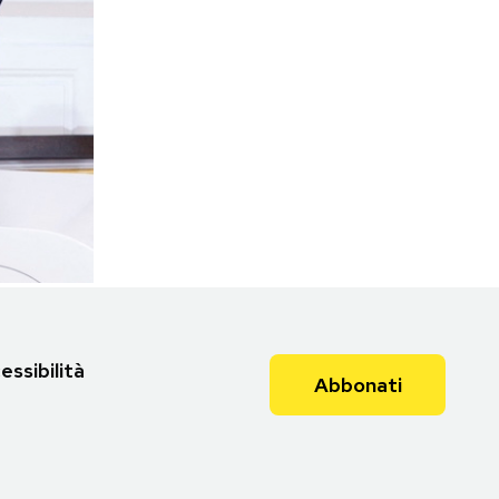
essibilità
Abbonati