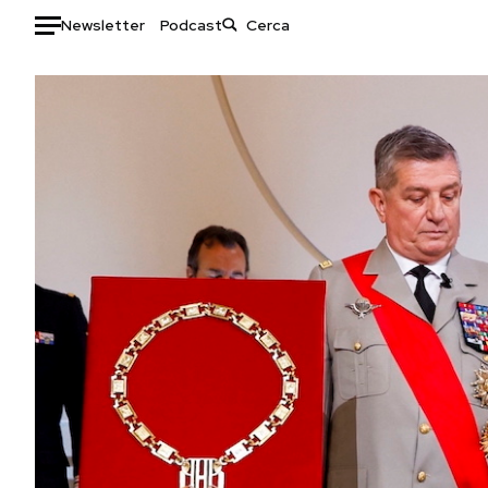
Newsletter
Podcast
Auto
HOME
Italia
Moda
Mondo
Libri
Politica
Consumismi
Tecnologia
Storie/Idee
Internet
Ok Boomer!
Scienza
Media
Cultura
Europa
Economia
Altrecose
Sport
Mondiali calcio 2026