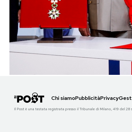
PODCAST
NEWSLETTER
I MIEI PREFERITI
SHOP
CALENDARIO
Chi siamo
Pubblicità
Privacy
Gesti
AREA PERSONALE
Il Post è una testata registrata presso il Tribunale di Milano, 419 del
Area Personale
Newsletter