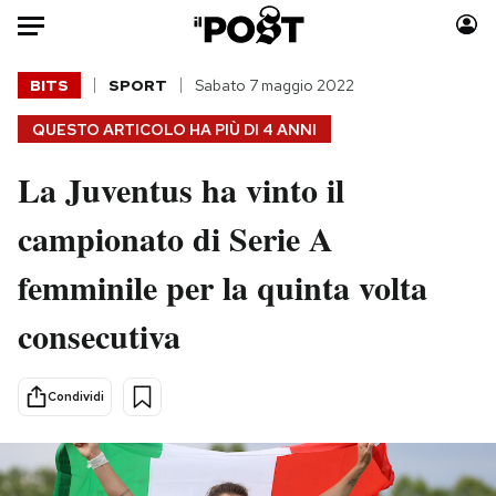
Auto
BITS
SPORT
Sabato 7 maggio 2022
QUESTO ARTICOLO HA PIÙ DI
4 ANNI
HOME
La Juventus ha vinto il
Italia
Moda
Mondo
Libri
campionato di Serie A
Politica
Consumismi
femminile per la quinta volta
Tecnologia
Storie/Idee
Internet
Ok Boomer!
consecutiva
Scienza
Media
Cultura
Europa
Condividi
Economia
Altrecose
Sport
Mondiali calcio 2026