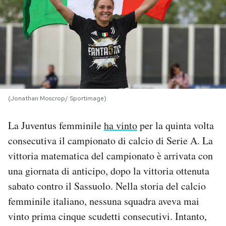
PODCAST
NEWSLETTER
I MIEI PREFERITI
(Jonathan Moscrop/ Sportimage)
SHOP
La Juventus femminile
ha vinto
per la quinta volta
consecutiva il campionato di calcio di Serie A. La
CALENDARIO
vittoria matematica del campionato è arrivata con
una giornata di anticipo, dopo la vittoria ottenuta
sabato contro il Sassuolo. Nella storia del calcio
AREA PERSONALE
femminile italiano, nessuna squadra aveva mai
Area Personale
vinto prima cinque scudetti consecutivi. Intanto,
Newsletter