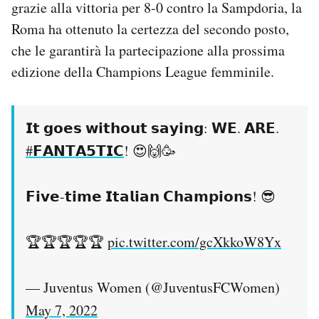
grazie alla vittoria per 8-0 contro la Sampdoria, la
Notifiche mobile
Roma ha ottenuto la certezza del secondo posto,
Regala il Post
che le garantirà la partecipazione alla prossima
Hai bisogno di aiuto?
Esci
edizione della Champions League femminile.
𝗜𝘁 𝗴𝗼𝗲𝘀 𝘄𝗶𝘁𝗵𝗼𝘂𝘁 𝘀𝗮𝘆𝗶𝗻𝗴: 𝗪𝗘. 𝗔𝗥𝗘.
#𝗙𝗔𝗡𝗧𝗔𝟱𝗧𝗜𝗖
! 😍🙌🥳
𝗙𝗶𝘃𝗲-𝘁𝗶𝗺𝗲 𝗜𝘁𝗮𝗹𝗶𝗮𝗻 𝗖𝗵𝗮𝗺𝗽𝗶𝗼𝗻𝘀! 😎
🏆🏆🏆🏆🏆
pic.twitter.com/gcXkkoW8Yx
— Juventus Women (@JuventusFCWomen)
May 7, 2022