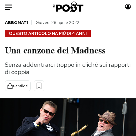
Auto
ABBONATI
Giovedì 28 aprile 2022
QUESTO ARTICOLO HA PIÙ DI
4 ANNI
HOME
Una canzone dei Madness
Italia
Moda
Mondo
Libri
Senza addentrarci troppo in cliché sui rapporti
Politica
Consumismi
di coppia
Tecnologia
Storie/Idee
Internet
Ok Boomer!
Condividi
Scienza
Media
Cultura
Europa
Economia
Altrecose
Sport
Mondiali calcio 2026