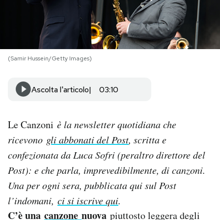
PODCAST
NEWSLETTER
(Samir Hussein/Getty Images)
I MIEI PREFERITI
Ascolta l'articolo
03:10
SHOP
Le Canzoni
è la newsletter quotidiana che
ricevono
gli abbonati del Post
, scritta e
CALENDARIO
confezionata da Luca Sofri (peraltro direttore del
Post): e che parla, imprevedibilmente, di canzoni.
AREA PERSONALE
Una per og
ni sera, pubblicata qui sul Post
l’indomani,
ci si iscrive qui
.
Area Personale
C’è una
canzone
nuova
piuttosto leggera degli
Newsletter