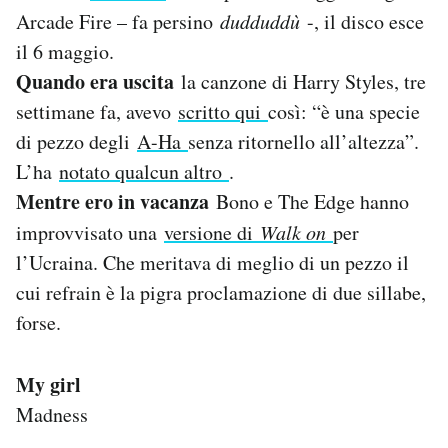
Notifiche mobile
Arcade Fire – fa persino
dudduddù
-, il disco esce
Regala il Post
il 6 maggio.
Hai bisogno di aiuto?
Quando era uscita
la canzone di Harry Styles, tre
Esci
settimane fa, avevo
scritto qui
così: “è una specie
di pezzo degli
A-Ha
senza ritornello all’altezza”.
L’ha
notato qualcun altro
.
Mentre ero in vacanza
Bono e The Edge hanno
improvvisato una
versione di
Walk on
per
l’Ucraina. Che meritava di meglio di un pezzo il
cui refrain è la pigra proclamazione di due sillabe,
forse.
My girl
Madness