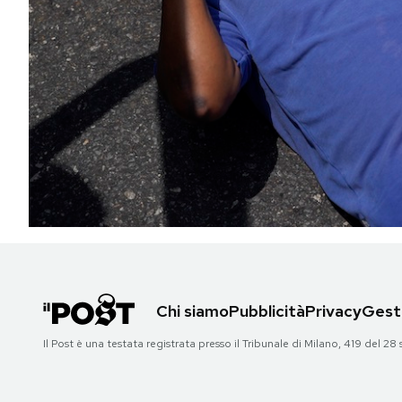
PODCAST
NEWSLETTER
I MIEI PREFERITI
SHOP
CALENDARIO
Chi siamo
Pubblicità
Privacy
Gesti
AREA PERSONALE
Il Post è una testata registrata presso il Tribunale di Milano, 419 del
Area Personale
Newsletter