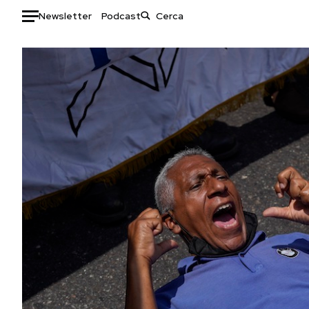
Newsletter
Podcast
Auto
HOME
Italia
Moda
Mondo
Libri
Politica
Consumismi
Tecnologia
Storie/Idee
Internet
Ok Boomer!
Scienza
Media
Cultura
Europa
Economia
Altrecose
Sport
Mondiali calcio 2026