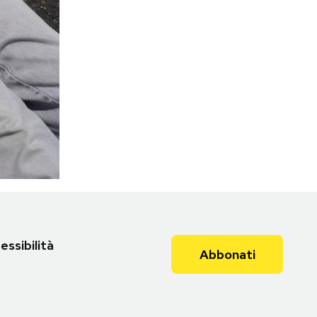
essibilità
Abbonati