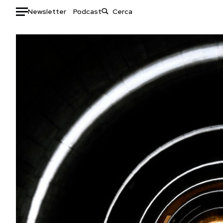
Newsletter
Podcast
Auto
HOME
Italia
Moda
Mondo
Libri
Politica
Consumismi
Tecnologia
Storie/Idee
Internet
Ok Boomer!
Scienza
Media
Cultura
Europa
Economia
Altrecose
Sport
Mondiali calcio 2026