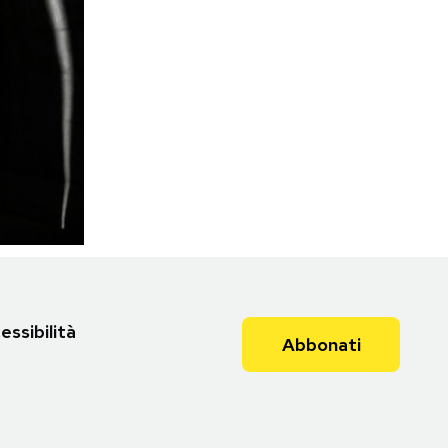
essibilità
Abbonati