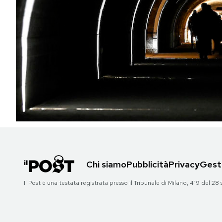
PODCAST
NEWSLETTER
I MIEI PREFERITI
SHOP
CALENDARIO
Chi siamo
Pubblicità
Privacy
Gesti
AREA PERSONALE
Il Post è una testata registrata presso il Tribunale di Milano, 419 del
Area Personale
Newsletter