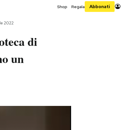
Abbonati
Shop
Regala
le 2022
oteca di
no un