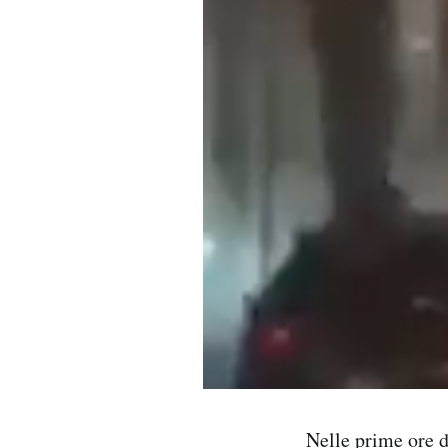
PODCAST
NEWSLETTER
I MIEI PREFERITI
SHOP
CALENDARIO
AREA PERSONALE
Area Personale
Nelle prime ore 
Newsletter