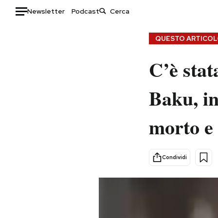
Newsletter
Podcast
Auto
QUESTO ARTICOLO
HOME
C’è stat
Italia
Moda
Baku, in
Mondo
Libri
Politica
Consumismi
morto e 
Tecnologia
Storie/Idee
Internet
Ok Boomer!
Scienza
Media
Condividi
Cultura
Europa
Economia
Altrecose
Sport
Mondiali calcio 2026