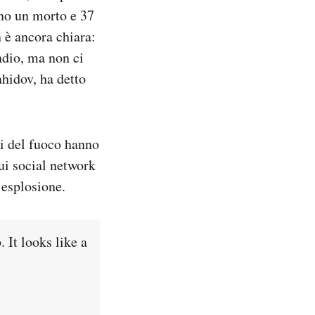
eno un morto e 37
n è ancora chiara:
ndio, ma non ci
ahidov, ha detto
li del fuoco hanno
Sui social network
’esplosione.
 It looks like a