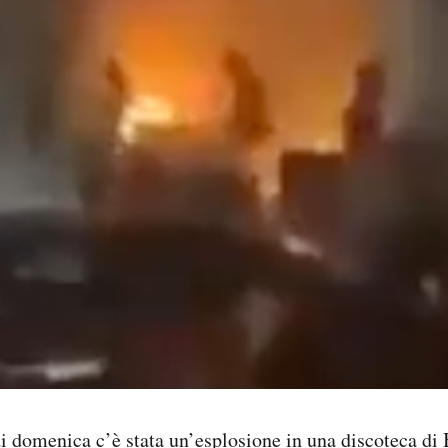
di domenica c’è stata
un’esplosione
in una discoteca di 