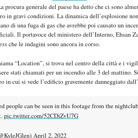
La procura generale del paese ha detto che ci sono alm
attro in gravi condizioni. La dinamica dell’esplosione no
lano di una fuga di gas che avrebbe poi causato un ince
iciali. Il portavoce del ministero dell’Interno, Ehsan Z
ess
che le indagini sono ancora in corso.
iama “Location”, si trova nel centro della città e i vigi
ssere stati chiamati per un incendio alle 3 del mattino. 
eo in cui si vede l’edificio gravemente danneggiato dall
 people can be seen in this footage from the nightclub.
t.
pic.twitter.com/52CDiZvU7G
(@KyleJGlen)
April 2, 2022