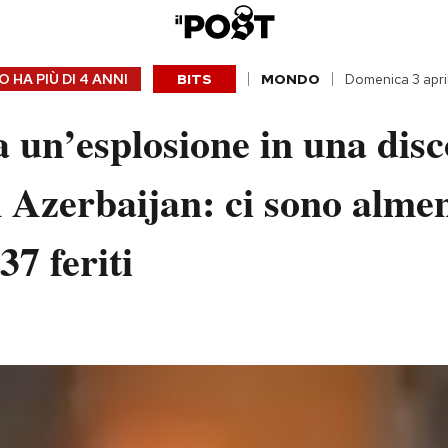
 HA PIÙ DI
4 ANNI
BITS
MONDO
Domenica 3 apri
a un’esplosione in una disc
 Azerbaijan: ci sono alme
37 feriti