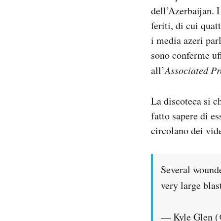
Notifiche mobile
dell’Azerbaijan. 
Regala il Post
feriti, di cui qu
Hai bisogno di aiuto?
i media azeri par
Esci
sono conferme uff
all’
Associated Pr
La discoteca si ch
fatto sapere di e
circolano dei vid
Several wounded
very large blas
— Kyle Glen 