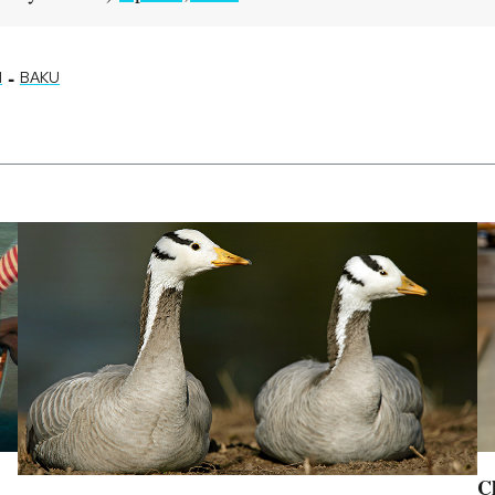
-
N
BAKU
Ch