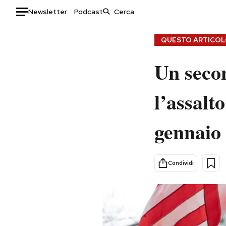
Newsletter
Podcast
Auto
QUESTO ARTICOLO
HOME
Un seco
Italia
Moda
l’assalt
Mondo
Libri
Politica
Consumismi
gennaio
Tecnologia
Storie/Idee
Internet
Ok Boomer!
Scienza
Media
Condividi
Cultura
Europa
Economia
Altrecose
Sport
Mondiali calcio 2026