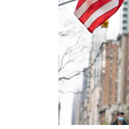
PODCAST
NEWSLETTER
I MIEI PREFERITI
SHOP
CALENDARIO
AREA PERSONALE
Area Personale
Newsletter