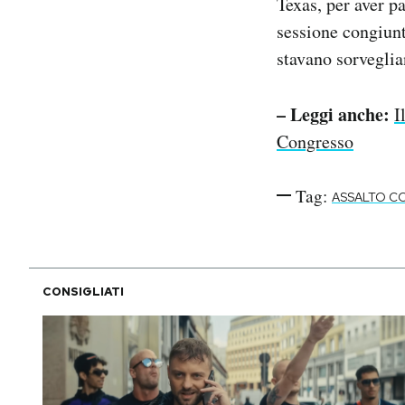
Texas, per aver pa
sessione congiunt
stavano sorveglia
– Leggi anche:
I
Congresso
Tag:
ASSALTO C
CONSIGLIATI