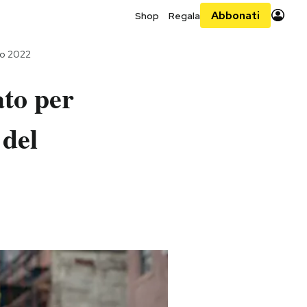
Abbonati
Shop
Regala
zo 2022
to per
 del