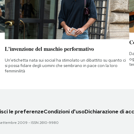
C
L’invenzione del maschio performativo
Da
og
Un'etichetta nata sui social ha stimolato un dibattito su quanto ci
te
si possa fidare degli uomini che sembrano in pace con la loro
femminilità
sci le preferenze
Condizioni d'uso
Dichiarazione di acc
 28 settembre 2009 - ISSN 2610-9980