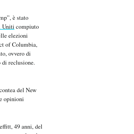
mp”, è stato
i Uniti
compiuto
lle elezioni
ict of Columbia,
ato, ovvero di
 di reclusione.
 contea del New
e opinioni
fitt, 49 anni, del