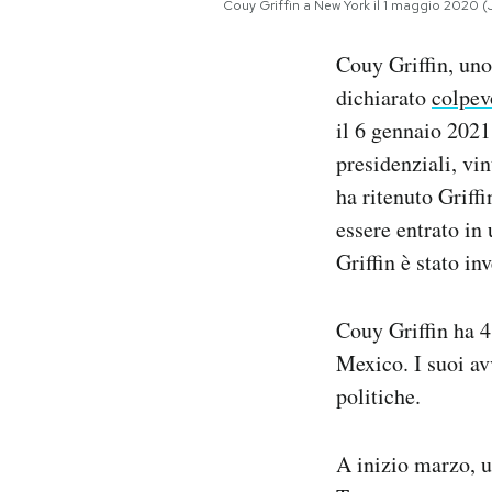
Couy Griffin a New York il 1 maggio 2020
Notifiche mobile
Regala il Post
Couy Griffin, un
Hai bisogno di aiuto?
dichiarato
colpev
Esci
il 6 gennaio 2021 
presidenziali, vi
ha ritenuto Griffi
essere entrato in
Griffin è stato in
Couy Griffin ha 4
Mexico. I suoi av
politiche.
A inizio marzo, u