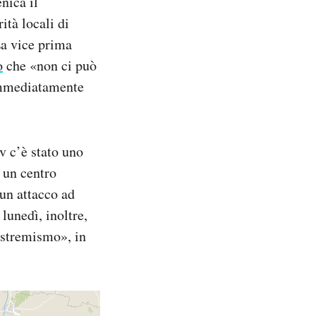
nica il
tà locali di
La vice prima
o
che «non ci può
 immediatamente
ev c’è stato uno
o un centro
 un attacco ad
 lunedì, inoltre,
estremismo», in