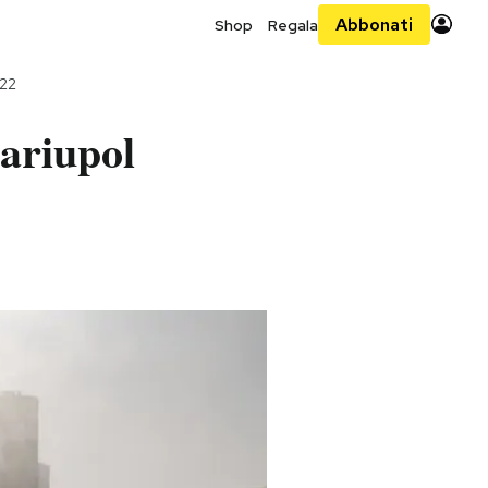
Abbonati
Shop
Regala
022
Mariupol