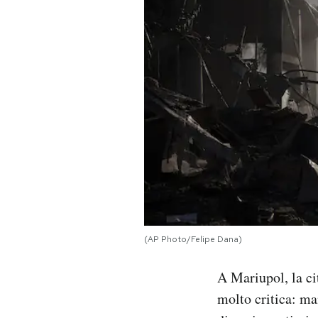
PODCAST
NEWSLETTER
I MIEI PREFERITI
SHOP
CALENDARIO
(AP Photo/Felipe Dana)
AREA PERSONALE
A Mariupol, la ci
Area Personale
molto critica: ma
Newsletter