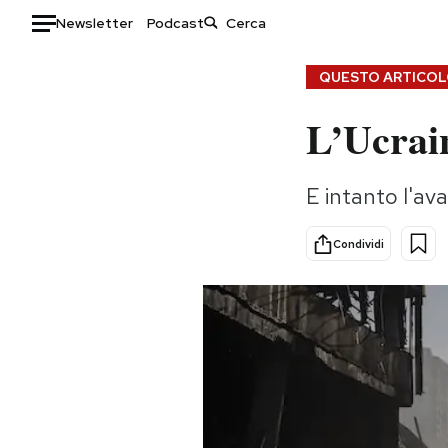
Newsletter
Podcast
Auto
QUESTO ARTICOLO
L’Ucrain
HOME
Italia
Moda
E intanto l'av
Mondo
Libri
Politica
Consumismi
Condividi
Tecnologia
Storie/Idee
Internet
Ok Boomer!
Scienza
Media
Cultura
Europa
Economia
Altrecose
Sport
Mondiali calcio 2026