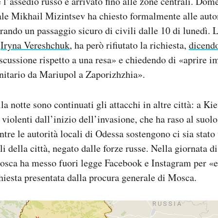
e l’assedio russo è arrivato fino alle zone centrali. Dome
le Mikhail Mizintsev ha chiesto formalmente alle autori
urando un passaggio sicuro di civili dalle 10 di lunedì. 
,
Iryna Vereshchuk
, ha però rifiutato la richiesta,
dicend
scussione rispetto a una resa» e chiedendo di «aprire
nitario da Mariupol a Zaporizhzhia».
a notte sono continuati gli attacchi in altre città: a Ki
 violenti dall’inizio dell’invasione, che ha raso al suol
re le autorità locali di Odessa sostengono ci sia stato
ili della città, negato dalle forze russe. Nella giornata di
Mosca ha messo fuori legge Facebook e Instagram per «
chiesta presentata dalla procura generale di Mosca.