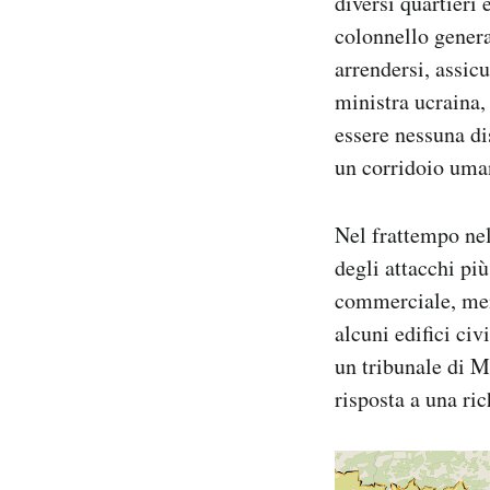
diversi quartieri 
Notifiche mobile
colonnello genera
Regala il Post
arrendersi, assic
Hai bisogno di aiuto?
ministra ucraina
Esci
essere nessuna di
un corridoio uma
Nel frattempo nell
degli attacchi più
commerciale, ment
alcuni edifici civ
un tribunale di 
risposta a una ri