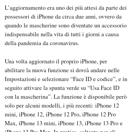
Notifiche mobile
L’aggiornamento era uno dei più attesi da parte dei
Regala il Post
possessori di iPhone da circa due anni, ovvero da
Hai bisogno di aiuto?
quando le mascherine sono diventate un accessorio
Esci
indispensabile nella vita di tutti i giorni a causa
della pandemia da coronavirus.
Una volta aggiornato il proprio iPhone, per
abilitare la nuova funzione si dovrà andare nelle
Impostazioni e selezionare “Face ID e codice”, e in
seguito attivare la spunta verde su “Usa Face ID
con la mascherina”. La funzione è disponibile però
solo per alcuni modelli, i più recenti: iPhone 12
mini, iPhone 12, iPhone 12 Pro, iPhone 12 Pro
Max, iPhone 13 mini, iPhone 13, iPhone 13 Pro e
iPhone 13 Pro Max. In pratica, soltanto per gli