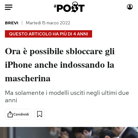
Auto
BREVI
Martedì 15 marzo 2022
QUESTO ARTICOLO HA PIÙ DI
4 ANNI
HOME
Ora è possibile sbloccare gli
Italia
Moda
iPhone anche indossando la
Mondo
Libri
Politica
Consumismi
mascherina
Tecnologia
Storie/Idee
Internet
Ok Boomer!
Ma solamente i modelli usciti negli ultimi due
Scienza
Media
anni
Cultura
Europa
Economia
Altrecose
Condividi
Sport
Mondiali calcio 2026