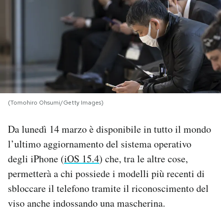
PODCAST
NEWSLETTER
I MIEI PREFERITI
(Tomohiro Ohsumi/Getty Images)
SHOP
Da lunedì 14 marzo è disponibile in tutto il mondo
l’ultimo aggiornamento del sistema operativo
CALENDARIO
degli iPhone (
iOS 15.4
) che, tra le altre cose,
permetterà a chi possiede i modelli più recenti di
AREA PERSONALE
sbloccare il telefono tramite il riconoscimento del
viso anche indossando una mascherina.
Area Personale
Newsletter