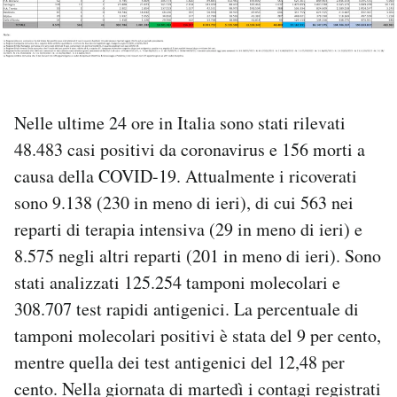
PODCAST
NEWSLETTER
Nelle ultime 24 ore in Italia sono stati rilevati
48.483 casi positivi da coronavirus e 156 morti a
I MIEI PREFERITI
causa della COVID-19. Attualmente i ricoverati
sono 9.138 (230 in meno di ieri), di cui 563 nei
SHOP
reparti di terapia intensiva (29 in meno di ieri) e
8.575 negli altri reparti (201 in meno di ieri). Sono
CALENDARIO
stati analizzati 125.254 tamponi molecolari e
308.707 test rapidi antigenici. La percentuale di
AREA PERSONALE
tamponi molecolari positivi è stata del 9 per cento,
mentre quella dei test antigenici del 12,48 per
Area Personale
cento. Nella giornata di martedì i contagi registrati
Newsletter