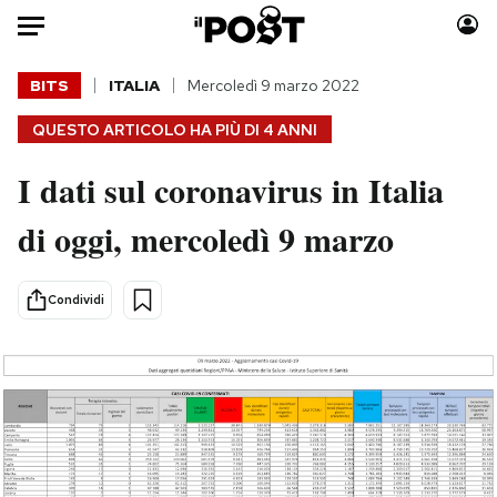
Auto
BITS
ITALIA
Mercoledì 9 marzo 2022
QUESTO ARTICOLO HA PIÙ DI
4 ANNI
HOME
I dati sul coronavirus in Italia
Italia
Moda
Mondo
Libri
di oggi, mercoledì 9 marzo
Politica
Consumismi
Tecnologia
Storie/Idee
Condividi
Internet
Ok Boomer!
Scienza
Media
Cultura
Europa
Economia
Altrecose
Sport
Mondiali calcio 2026