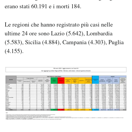
Notifiche mobile
erano stati 60.191 e i morti 184.
Regala il Post
Hai bisogno di aiuto?
Le regioni che hanno registrato più casi nelle
Esci
ultime 24 ore sono Lazio (5.642), Lombardia
(5.583), Sicilia (4.884), Campania (4.303), Puglia
(4.155).