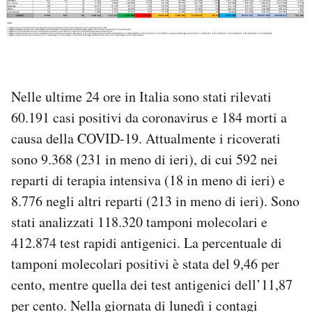
PODCAST
NEWSLETTER
Nelle ultime 24 ore in Italia sono stati rilevati
60.191 casi positivi da coronavirus e 184 morti a
I MIEI PREFERITI
causa della COVID-19. Attualmente i ricoverati
sono 9.368 (231 in meno di ieri), di cui 592 nei
SHOP
reparti di terapia intensiva (18 in meno di ieri) e
8.776 negli altri reparti (213 in meno di ieri). Sono
CALENDARIO
stati analizzati 118.320 tamponi molecolari e
412.874 test rapidi antigenici. La percentuale di
AREA PERSONALE
tamponi molecolari positivi è stata del 9,46 per
cento, mentre quella dei test antigenici dell’11,87
Area Personale
per cento. Nella giornata di lunedì i contagi
Newsletter