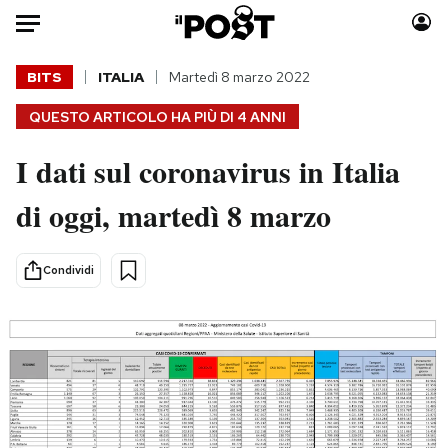
Auto
BITS
ITALIA
Martedì 8 marzo 2022
QUESTO ARTICOLO HA PIÙ DI
4 ANNI
HOME
I dati sul coronavirus in Italia
Italia
Moda
Mondo
Libri
di oggi, martedì 8 marzo
Politica
Consumismi
Tecnologia
Storie/Idee
Condividi
Internet
Ok Boomer!
Scienza
Media
Cultura
Europa
Economia
Altrecose
Sport
Mondiali calcio 2026