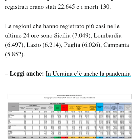
Notifiche mobile
registrati erano stati 22.645 e i morti 130.
Regala il Post
Hai bisogno di aiuto?
Le regioni che hanno registrato più casi nelle
Esci
ultime 24 ore sono Sicilia (7.049), Lombardia
(6.497), Lazio (6.214), Puglia (6.026), Campania
(5.852).
– Leggi anche:
In Ucraina c’è anche la pandemia