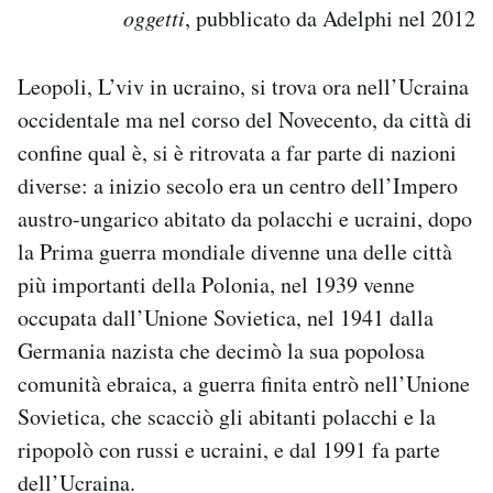
oggetti
, pubblicato da Adelphi nel 2012
Notifiche mobile
Regala il Post
Hai bisogno di aiuto?
Leopoli, L’viv in ucraino, si trova ora nell’Ucraina
Esci
occidentale ma nel corso del Novecento, da città di
confine qual è, si è ritrovata a far parte di nazioni
diverse: a inizio secolo era un centro dell’Impero
austro-ungarico abitato da polacchi e ucraini, dopo
la Prima guerra mondiale divenne una delle città
più importanti della Polonia, nel 1939 venne
occupata dall’Unione Sovietica, nel 1941 dalla
Germania nazista che decimò la sua popolosa
comunità ebraica, a guerra finita entrò nell’Unione
Sovietica, che scacciò gli abitanti polacchi e la
ripopolò con russi e ucraini, e dal 1991 fa parte
dell’Ucraina.