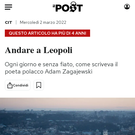
Auto
CIT
Mercoledì 2 marzo 2022
QUESTO ARTICOLO HA PIÙ DI
4 ANNI
HOME
Andare a Leopoli
Italia
Moda
Mondo
Libri
Ogni giorno e senza fiato, come scriveva il
Politica
Consumismi
poeta polacco Adam Zagajewski
Tecnologia
Storie/Idee
Internet
Ok Boomer!
Condividi
Scienza
Media
Cultura
Europa
Economia
Altrecose
Sport
Mondiali calcio 2026