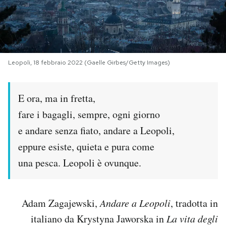
PODCAST
NEWSLETTER
Leopoli, 18 febbraio 2022 (Gaelle Girbes/Getty Images)
I MIEI PREFERITI
E ora, ma in fretta,
fare i bagagli, sempre, ogni giorno
SHOP
e andare senza fiato, andare a Leopoli,
eppure esiste, quieta e pura come
CALENDARIO
una pesca. Leopoli è ovunque.
AREA PERSONALE
Adam Zagajewski,
Andare a Leopoli
, tradotta in
Area Personale
italiano da Krystyna Jaworska in
La vita degli
Newsletter