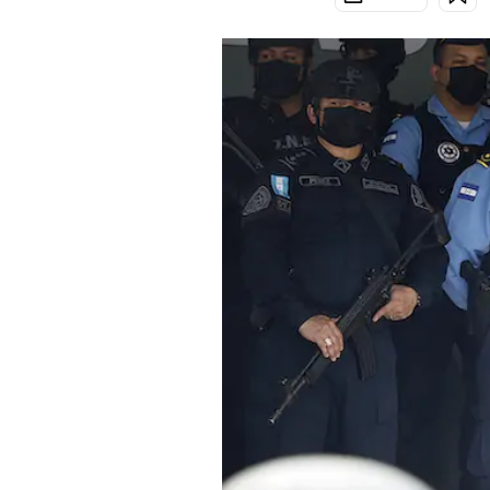
PODCAST
NEWSLETTER
I MIEI PREFERITI
SHOP
CALENDARIO
AREA PERSONALE
Area Personale
Newsletter