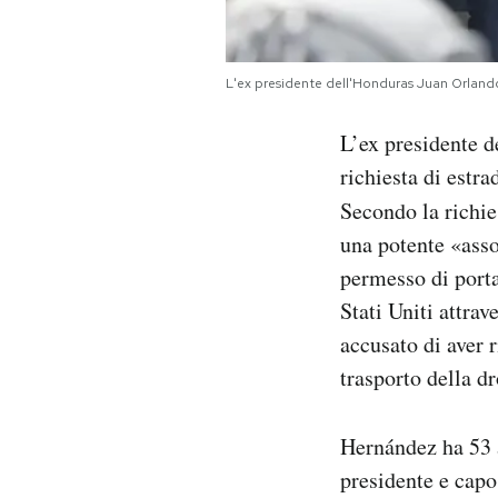
Notifiche mobile
Regala il Post
Hai bisogno di aiuto?
L'ex presidente dell'Honduras Juan Orland
Esci
L’ex presidente d
richiesta di estra
Secondo la richie
una potente «asso
permesso di porta
Stati Uniti attra
accusato di aver r
trasporto della dr
Hernández ha 53 a
presidente e capo