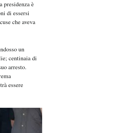
ua presidenza è
ni di essersi
accuse che aveva
 indosso un
lie; centinaia di
suo arresto.
prema
trà essere