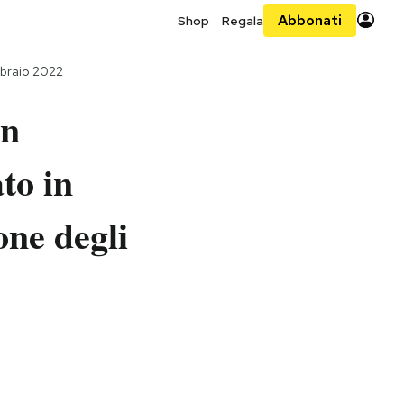
Abbonati
Shop
Regala
bbraio 2022
an
to in
one degli