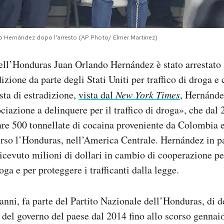
o Hernández dopo l'arresto (AP Photo/ Elmer Martinez)
ell’Honduras Juan Orlando Hernández è stato arrestato 
dizione da parte degli Stati Uniti per traffico di droga 
sta di estradizione,
vista dal
New York Times
, Hernánde
ciazione a delinquere per il traffico di droga», che dal
re 500 tonnellate di cocaina proveniente da Colombia 
verso l’Honduras, nell’America Centrale. Hernández in pa
icevuto milioni di dollari in cambio di cooperazione per
oga e per proteggere i trafficanti dalla legge.
nni, fa parte del Partito Nazionale dell’Honduras, di de
 del governo del paese dal 2014 fino allo scorso gennai