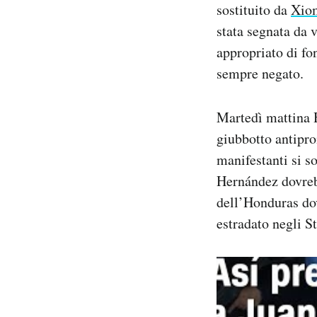
sostituito da
Xiom
stata segnata da v
appropriato di fon
sempre negato.
Martedì mattina H
giubbotto antiproi
manifestanti si so
Hernández dovreb
dell’Honduras dov
estradato negli St