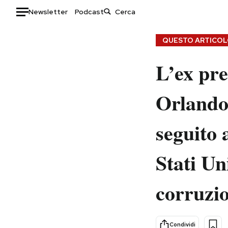
Newsletter
Podcast
Auto
QUESTO ARTICOLO
HOME
L’ex pr
Italia
Moda
Orlando 
Mondo
Libri
Politica
Consumismi
seguito 
Tecnologia
Storie/Idee
Internet
Ok Boomer!
Stati Un
Scienza
Media
Cultura
Europa
corruzi
Economia
Altrecose
Sport
Mondiali calcio 2026
Condividi