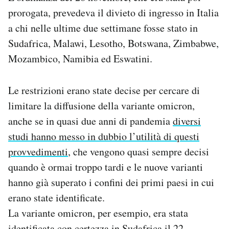
Notifiche mobile
prorogata, prevedeva il divieto di ingresso in Italia
Regala il Post
a chi nelle ultime due settimane fosse stato in
Hai bisogno di aiuto?
Sudafrica, Malawi, Lesotho, Botswana, Zimbabwe,
Esci
Mozambico, Namibia ed Eswatini.
Le restrizioni erano state decise per cercare di
limitare la diffusione della variante omicron,
anche se in quasi due anni di pandemia
diversi
studi hanno messo in dubbio l’utilità di questi
provvedimenti
, che vengono quasi sempre decisi
quando è ormai troppo tardi e le nuove varianti
hanno già superato i confini dei primi paesi in cui
erano state identificate.
La variante omicron, per esempio, era stata
identificata con certezza in Sudafrica il 22