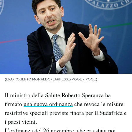
PODCAST
NEWSLETTER
I MIEI PREFERITI
SHOP
(EPA/ROBERTO MONALDO/LAPRESSE/POOL / POOL)
CALENDARIO
Il ministro della Salute Roberto Speranza ha
firmato
una nuova ordinanza
che revoca le misure
AREA PERSONALE
restrittive speciali previste finora per il Sudafrica e
i paesi vicini.
Area Personale
Newsletter
L’ordinanza del 26 novembre, che era stata poi