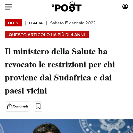
Auto
BITS
ITALIA
Sabato 15 gennaio 2022
QUESTO ARTICOLO HA PIÙ DI
4 ANNI
HOME
Il ministero della Salute ha
Italia
Moda
Mondo
Libri
revocato le restrizioni per chi
Politica
Consumismi
proviene dal Sudafrica e dai
Tecnologia
Storie/Idee
Internet
Ok Boomer!
paesi vicini
Scienza
Media
Cultura
Europa
Condividi
Economia
Altrecose
Sport
Mondiali calcio 2026