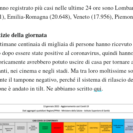
nno registrato più casi nelle ultime 24 ore sono Lomba
), Emilia-Romagna (20.648), Veneto (17.956), Piemont
izie della giornata
ttimane centinaia di migliaia di persone hanno ricevuto 
dopo essere state positive al coronavirus, quindi hanno
oricamente avrebbero potuto uscire di casa per tornare a
ranti, nei cinema e negli stadi. Ma tra loro moltissime s
nte il tampone negativo, perché il sistema di rilascio d
one è andato in tilt. Ne abbiamo scritto
qui
.