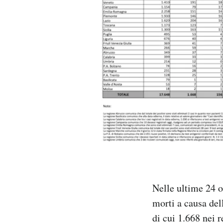
PODCAST
NEWSLETTER
I MIEI PREFERITI
SHOP
CALENDARIO
AREA PERSONALE
Nelle ultime 24 or
morti a causa del
Area Personale
di cui 1.668 nei r
Newsletter