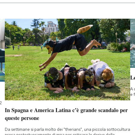
Le
A 
e 
2
In Spagna e America Latina c’è grande scandalo per
queste persone
Da settimane si parla molto dei "therians", una piccola sottocultura
presa pretestuosamente di mira per criticare le derive delle