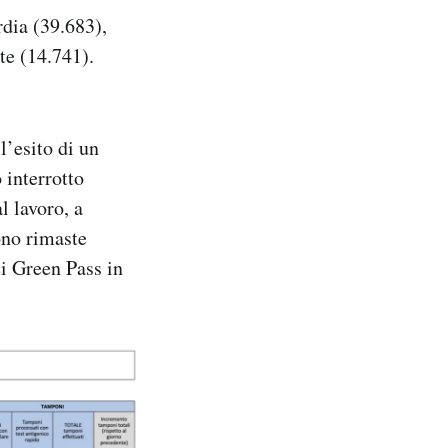
rdia (39.683),
e (14.741).
l’esito di un
 interrotto
l lavoro, a
ono rimaste
ei Green Pass in