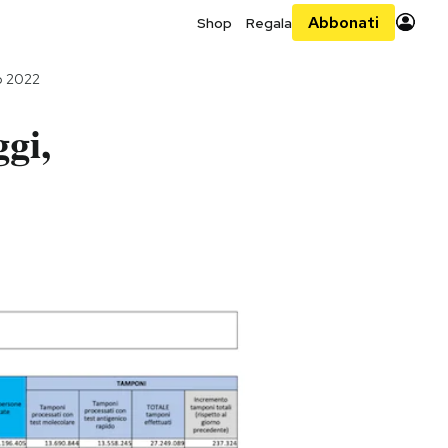
Abbonati
Shop
Regala
o 2022
ggi,