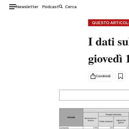
Newsletter
Podcast
Auto
QUESTO ARTICOLO
HOME
I dati su
Italia
Moda
giovedì 
Mondo
Libri
Politica
Consumismi
Tecnologia
Storie/Idee
Condividi
Internet
Ok Boomer!
Scienza
Media
Cultura
Europa
Economia
Altrecose
Sport
Mondiali calcio 2026