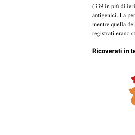
(339 in più di ie
Notifiche mobile
Regala il Post
antigenici. La pe
Hai bisogno di aiuto?
mentre quella dei
Esci
registrati erano s