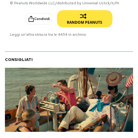
© Peanuts Worldwide LLC/distributed by Universal Uclick/ILPA
PODCAST
Condividi
RANDOM PEANUTS
NEWSLETTER
Leggi un'altra striscia tra le
4454
in archivio
I MIEI PREFERITI
CONSIGLIATI
SHOP
CALENDARIO
AREA PERSONALE
Area Personale
Newsletter