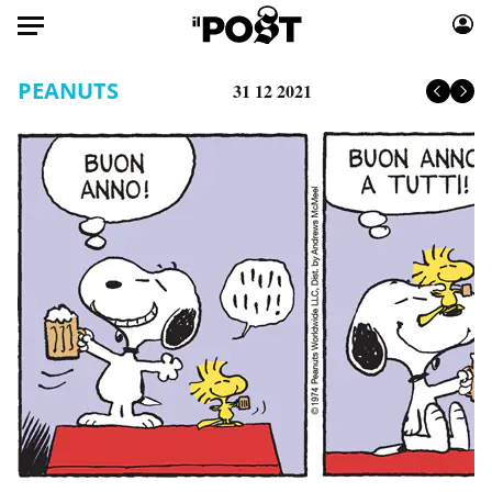
Auto
PEANUTS
31 12 2021
HOME
Italia
Moda
Mondo
Libri
Politica
Consumismi
Tecnologia
Storie/Idee
Internet
Ok Boomer!
Scienza
Media
Cultura
Europa
Economia
Altrecose
Sport
Mondiali calcio 2026