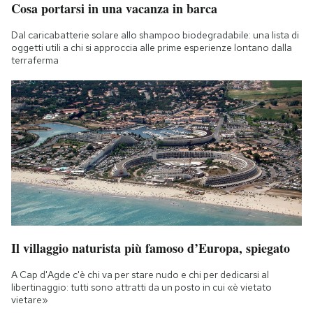
Cosa portarsi in una vacanza in barca
Notifiche mobile
Regala il Post
Dal caricabatterie solare allo shampoo biodegradabile: una lista di
Hai bisogno di aiuto?
oggetti utili a chi si approccia alle prime esperienze lontano dalla
terraferma
Esci
Il villaggio naturista più famoso d’Europa, spiegato
A Cap d'Agde c'è chi va per stare nudo e chi per dedicarsi al
libertinaggio: tutti sono attratti da un posto in cui «è vietato
vietare»