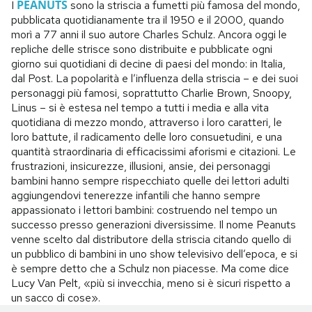
PEANUTS
I
sono la striscia a fumetti più famosa del mondo,
pubblicata quotidianamente tra il 1950 e il 2000, quando
morì a 77 anni il suo autore Charles Schulz. Ancora oggi le
repliche delle strisce sono distribuite e pubblicate ogni
giorno sui quotidiani di decine di paesi del mondo: in Italia,
dal Post. La popolarità e l’influenza della striscia – e dei suoi
personaggi più famosi, soprattutto Charlie Brown, Snoopy,
Linus – si è estesa nel tempo a tutti i media e alla vita
quotidiana di mezzo mondo, attraverso i loro caratteri, le
loro battute, il radicamento delle loro consuetudini, e una
quantità straordinaria di efficacissimi aforismi e citazioni. Le
frustrazioni, insicurezze, illusioni, ansie, dei personaggi
bambini hanno sempre rispecchiato quelle dei lettori adulti
aggiungendovi tenerezze infantili che hanno sempre
appassionato i lettori bambini: costruendo nel tempo un
successo presso generazioni diversissime. Il nome Peanuts
venne scelto dal distributore della striscia citando quello di
un pubblico di bambini in uno show televisivo dell’epoca, e si
è sempre detto che a Schulz non piacesse. Ma come dice
Lucy Van Pelt, «più si invecchia, meno si è sicuri rispetto a
un sacco di cose».