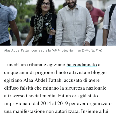
PODCAST
NEWSLETTER
I MIEI PREFERITI
Alaa Abdel Fattah con la sorella (AP Photo/Nariman El-Mofty, File)
SHOP
Lunedì un tribunale egiziano
ha condannato
a
cinque anni di prigione il noto attivista e blogger
CALENDARIO
egiziano Alaa Abdel Fattah, accusato di avere
diffuso falsità che minano la sicurezza nazionale
attraverso i social media. Fattah era già stato
AREA PERSONALE
imprigionato dal 2014 al 2019 per aver organizzato
Area Personale
una manifestazione non autorizzata. Insieme a lui
Newsletter