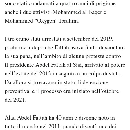
sono stati condannati a quattro anni di prigione
Notifiche mobile
anche i due attivisti Mohammed al Baqer e
Regala il Post
Mohammed “Oxygen” Ibrahim.
Hai bisogno di aiuto?
Esci
I tre erano stati arrestati a settembre del 2019,
pochi mesi dopo che Fattah aveva finito di scontare
la sua pena, nell’ambito di alcune proteste contro
il presidente Abdel Fattah al Sisi, arrivato al potere
nell’estate del 2013 in seguito a un colpo di stato.
Da allora si trovavano in stato di detenzione
preventiva, e il processo era iniziato nell’ottobre
del 2021.
Alaa Abdel Fattah ha 40 anni e divenne noto in
tutto il mondo nel 2011 quando diventò uno dei