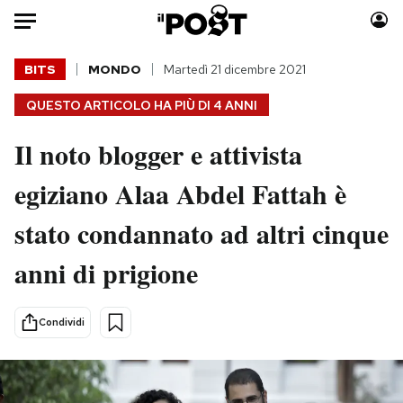
Auto
BITS
MONDO
Martedì 21 dicembre 2021
QUESTO ARTICOLO HA PIÙ DI
4 ANNI
HOME
Il noto blogger e attivista
Italia
Moda
Mondo
Libri
egiziano Alaa Abdel Fattah è
Politica
Consumismi
stato condannato ad altri cinque
Tecnologia
Storie/Idee
Internet
Ok Boomer!
anni di prigione
Scienza
Media
Cultura
Europa
Condividi
Economia
Altrecose
Sport
Mondiali calcio 2026