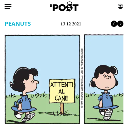
Auto
PEANUTS
13 12 2021
HOME
Italia
Moda
Mondo
Libri
Politica
Consumismi
Tecnologia
Storie/Idee
Internet
Ok Boomer!
Scienza
Media
Cultura
Europa
Economia
Altrecose
Sport
Mondiali calcio 2026