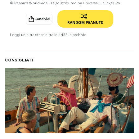
© Peanuts Worldwide LLC/distributed by Universal Uclick/ILPA
PODCAST
Condividi
RANDOM PEANUTS
NEWSLETTER
Leggi un'altra striscia tra le
4455
in archivio
I MIEI PREFERITI
CONSIGLIATI
SHOP
CALENDARIO
AREA PERSONALE
Area Personale
Newsletter