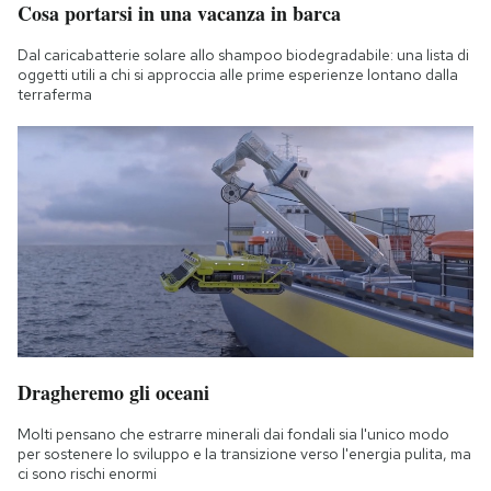
Cosa portarsi in una vacanza in barca
Notifiche mobile
Regala il Post
Dal caricabatterie solare allo shampoo biodegradabile: una lista di
Hai bisogno di aiuto?
oggetti utili a chi si approccia alle prime esperienze lontano dalla
terraferma
Esci
Dragheremo gli oceani
Molti pensano che estrarre minerali dai fondali sia l'unico modo
per sostenere lo sviluppo e la transizione verso l'energia pulita, ma
ci sono rischi enormi