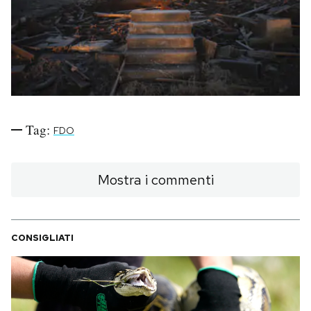
PODCAST
NEWSLETTER
I MIEI PREFERITI
Tag:
FDO
SHOP
Mostra i commenti
CALENDARIO
CONSIGLIATI
AREA PERSONALE
Area Personale
Newsletter