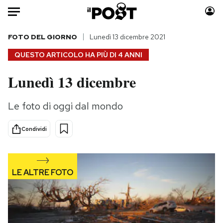
Auto
FOTO DEL GIORNO
Lunedì 13 dicembre 2021
QUESTO ARTICOLO HA PIÙ DI
4 ANNI
HOME
Lunedì 13 dicembre
Italia
Moda
Mondo
Libri
Le foto di oggi dal mondo
Politica
Consumismi
Tecnologia
Storie/Idee
Condividi
Internet
Ok Boomer!
Scienza
Media
Cultura
Europa
Economia
Altrecose
Sport
Mondiali calcio 2026