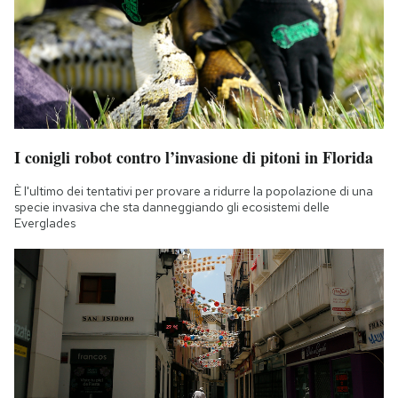
Notifiche mobile
Regala il Post
Hai bisogno di aiuto?
Esci
I conigli robot contro l’invasione di pitoni in Florida
È l'ultimo dei tentativi per provare a ridurre la popolazione di una
specie invasiva che sta danneggiando gli ecosistemi delle
Everglades