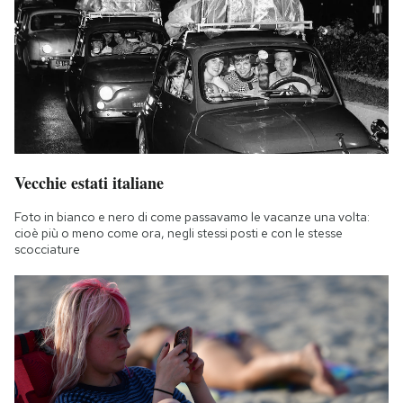
Vecchie estati italiane
Foto in bianco e nero di come passavamo le vacanze una volta:
cioè più o meno come ora, negli stessi posti e con le stesse
scocciature