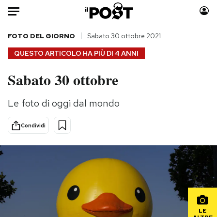
Auto
FOTO DEL GIORNO
Sabato 30 ottobre 2021
QUESTO ARTICOLO HA PIÙ DI
4 ANNI
HOME
Sabato 30 ottobre
Italia
Moda
Mondo
Libri
Le foto di oggi dal mondo
Politica
Consumismi
Tecnologia
Storie/Idee
Condividi
Internet
Ok Boomer!
Scienza
Media
Cultura
Europa
Economia
Altrecose
Sport
Mondiali calcio 2026
LE