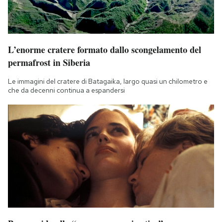
L’enorme cratere formato dallo scongelamento del
permafrost in Siberia
Le immagini del cratere di Batagaika, largo quasi un chilometro e
che da decenni continua a espandersi