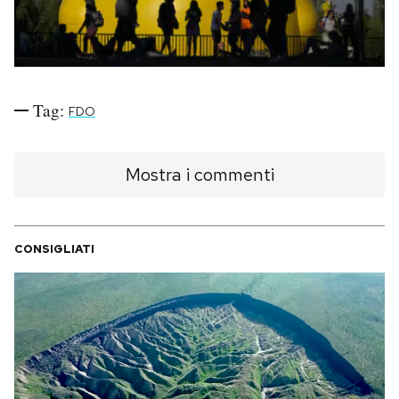
Notifiche mobile
Regala il Post
Hai bisogno di aiuto?
Esci
Tag:
FDO
Mostra i commenti
CONSIGLIATI