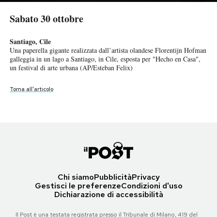
Sabato 30 ottobre
Roma, Italia
Sabato 30 ottobre
PODCAST
Personale medico e leader mondiali posano per una foto di gruppo al
centro conferenze “La Nuvola” per il summit del G20 a Roma, sabato
Roma, Italia
Santiago, Cile
30 ottobre 2021 (Ap Photo)
Il presidente francese Emmanuel Macron ride mentre il primo ministro
Una paperella gigante realizzata dall’artista olandese Florentijn Hofman
NEWSLETTER
britannico Boris Johnson, al centro, viene aiutato a salire sul palco per
galleggia in un lago a Santiago, in Cile, esposta per "Hecho en Casa",
la foto di gruppo dei leader mondiali al centro conferenze "La Nuvola"
Torna all'articolo
un festival di arte urbana (AP/Esteban Felix)
per il vertice del G20 a Roma (AP Photo/Kirsty Wigglesworth, Pool)
I MIEI PREFERITI
Torna all'articolo
Torna all'articolo
SHOP
CALENDARIO
Chi siamo
Pubblicità
Privacy
AREA PERSONALE
Gestisci le preferenze
Condizioni d'uso
Dichiarazione di accessibilità
Area Personale
Newsletter
Il Post è una testata registrata presso il Tribunale di Milano, 419 del