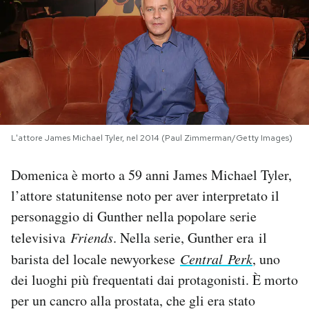
PODCAST
NEWSLETTER
I MIEI PREFERITI
L'attore James Michael Tyler, nel 2014 (Paul Zimmerman/Getty Images)
SHOP
Domenica è morto a 59 anni James Michael Tyler,
l’attore statunitense noto per aver interpretato il
CALENDARIO
personaggio di Gunther nella popolare serie
televisiva
Friends
. Nella serie, Gunther era il
AREA PERSONALE
barista del locale newyorkese
Central
Perk
, uno
dei luoghi più frequentati dai protagonisti. È morto
Area Personale
per un cancro alla prostata, che gli era stato
Newsletter