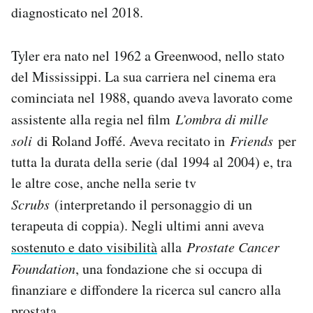
diagnosticato nel 2018.
Notifiche mobile
Regala il Post
Hai bisogno di aiuto?
Tyler era nato nel 1962 a Greenwood, nello stato
Esci
del Mississippi. La sua carriera nel cinema era
cominciata nel 1988, quando aveva lavorato come
assistente alla regia nel film
L’ombra di mille
soli
di Roland Joffé. Aveva recitato in
Friends
per
tutta la durata della serie (dal 1994 al 2004) e, tra
le altre cose, anche nella serie tv
Scrubs
(interpretando il personaggio di un
terapeuta di coppia). Negli ultimi anni aveva
sostenuto e dato visibilità
alla
Prostate Cancer
Foundation
, una fondazione che si occupa di
finanziare e diffondere la ricerca sul cancro alla
prostata.