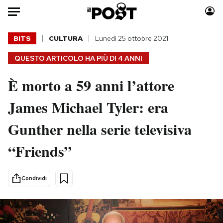
Auto
BITS
CULTURA
Lunedì 25 ottobre 2021
QUESTO ARTICOLO HA PIÙ DI
4 ANNI
HOME
È morto a 59 anni l’attore
Italia
Moda
Mondo
Libri
James Michael Tyler: era
Politica
Consumismi
Gunther nella serie televisiva
Tecnologia
Storie/Idee
Internet
Ok Boomer!
“Friends”
Scienza
Media
Cultura
Europa
Condividi
Economia
Altrecose
Sport
Mondiali calcio 2026