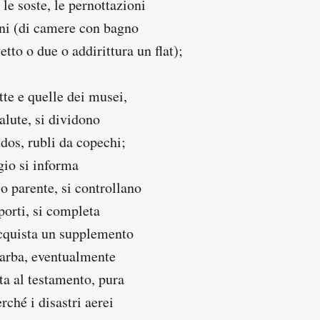
 le soste, le pernottazioni
oni (di camere con bagno
etto o due o addirittura un flat);
te e quelle dei musei,
alute, si dividono
dos, rubli da copechi;
gio si informa
o parente, si controllano
porti, si completa
acquista un supplemento
barba, eventualmente
ta al testamento, pura
ché i disastri aerei