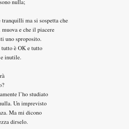
sono nulla;
è tranquilli ma si sospetta che
i muova e che il piacere
sti uno sproposito.
e tutto è OK e tutto
e inutile.
rà
o?
amente l’ho studiato
nulla. Un imprevisto
anza. Ma mi dicono
ezza dirselo.