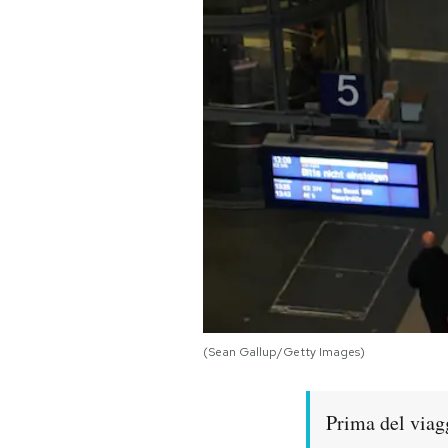
PODCAST
NEWSLETTER
I MIEI PREFERITI
SHOP
CALENDARIO
(Sean Gallup/Getty Images)
AREA PERSONALE
Area Personale
Prima del viagg
Newsletter