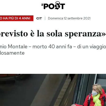
 HA PIÙ DI
4 ANNI
CIT
Domenica 12 settembre 2021
evisto è la sola speranza»
io Montale – morto 40 anni fa – di un viaggi
olosamente