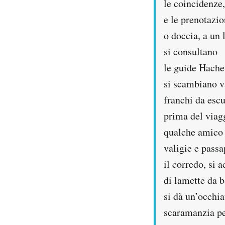
le coincidenze,
Notifiche mobile
e le prenotazi
Regala il Post
o doccia, a un l
Hai bisogno di aiuto?
Esci
si consultano
le guide Hachet
si scambiano v
franchi da escu
prima del viag
qualche amico 
valigie e passa
il corredo, si 
di lamette da 
si dà un’occhia
scaramanzia per