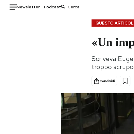
Newsletter
Podcast
Auto
QUESTO ARTICOLO
«Un impr
HOME
Italia
Moda
Scriveva Eugen
Mondo
Libri
troppo scrup
Politica
Consumismi
Tecnologia
Storie/Idee
Condividi
Internet
Ok Boomer!
Scienza
Media
Cultura
Europa
Economia
Altrecose
Sport
Mondiali calcio 2026