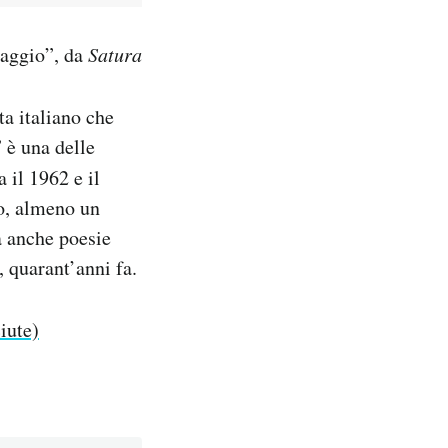
iaggio”, da
Satura
ta italiano che
 è una delle
 il 1962 e il
io, almeno un
a anche poesie
 quarant’anni fa.
iute)