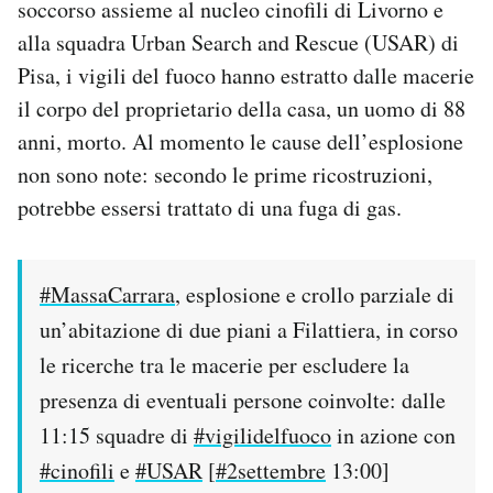
soccorso assieme al nucleo cinofili di Livorno e
Notifiche mobile
alla squadra Urban Search and Rescue (USAR) di
Regala il Post
Pisa, i vigili del fuoco hanno estratto dalle macerie
Hai bisogno di aiuto?
Esci
il corpo del proprietario della casa, un uomo di 88
anni, morto. Al momento le cause dell’esplosione
non sono note: secondo le prime ricostruzioni,
potrebbe essersi trattato di una fuga di gas.
#MassaCarrara
, esplosione e crollo parziale di
un’abitazione di due piani a Filattiera, in corso
le ricerche tra le macerie per escludere la
presenza di eventuali persone coinvolte: dalle
11:15 squadre di
#vigilidelfuoco
in azione con
#cinofili
e
#USAR
[
#2settembre
13:00]