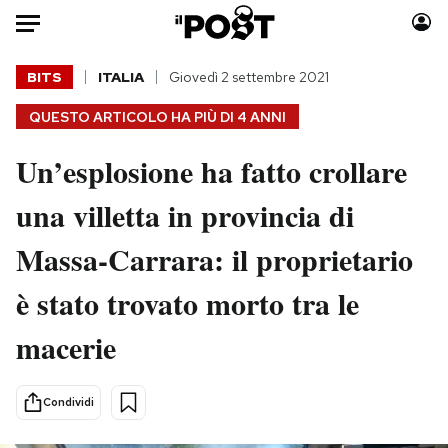
Auto
BITS
ITALIA
Giovedì 2 settembre 2021
QUESTO ARTICOLO HA PIÙ DI
4 ANNI
HOME
Un’esplosione ha fatto crollare
Italia
Moda
Mondo
Libri
una villetta in provincia di
Politica
Consumismi
Massa-Carrara: il proprietario
Tecnologia
Storie/Idee
Internet
Ok Boomer!
è stato trovato morto tra le
Scienza
Media
macerie
Cultura
Europa
Economia
Altrecose
Sport
Mondiali calcio 2026
Condividi