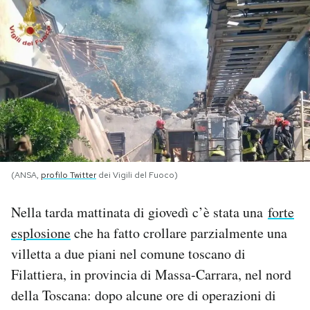
PODCAST
NEWSLETTER
I MIEI PREFERITI
SHOP
(ANSA,
profilo Twitter
dei Vigili del Fuoco)
Nella tarda mattinata di giovedì c’è stata una
forte
CALENDARIO
esplosione
che ha fatto crollare parzialmente una
villetta a due piani nel comune toscano di
AREA PERSONALE
Filattiera, in provincia di Massa-Carrara, nel nord
Area Personale
della Toscana: dopo alcune ore di operazioni di
Newsletter