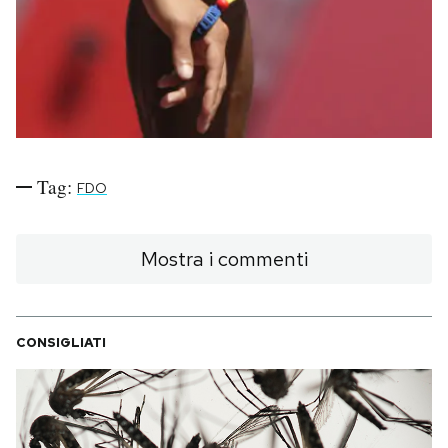
PODCAST
NEWSLETTER
I MIEI PREFERITI
Tag:
FDO
SHOP
Mostra i commenti
CALENDARIO
CONSIGLIATI
AREA PERSONALE
Area Personale
Newsletter