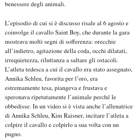
benessere degli animali.
Notifiche mobile
Regala il Post
Hai bisogno di aiuto?
L’episodio di cui si è discusso risale al 6 agosto e
Esci
coinvolge il cavallo Saint Boy, che durante la gara
mostrava molti segni di sofferenza: orecchie
all’indietro, agitazione della coda, occhi dilatati,
irrequietezza, riluttanza a saltare gli ostacoli.
L’atleta tedesca a cui il cavallo era stato assegnato,
Annika Schleu, favorita per l’oro, era
estremamente tesa, piangeva e frustava e
speronava ripetutamente l’animale perché le
obbedisse. In un video si è vista anche l’allenatrice
di Annika Schleu, Kim Raisner, incitare l’atleta a
colpire il cavallo e colpirlo a sua volta con un
pugno.