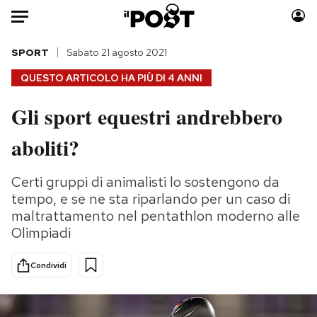
Auto
SPORT
Sabato 21 agosto 2021
QUESTO ARTICOLO HA PIÙ DI
4 ANNI
HOME
Gli sport equestri andrebbero
Italia
Moda
aboliti?
Mondo
Libri
Politica
Consumismi
Certi gruppi di animalisti lo sostengono da
Tecnologia
Storie/Idee
tempo, e se ne sta riparlando per un caso di
Internet
Ok Boomer!
maltrattamento nel pentathlon moderno alle
Scienza
Media
Olimpiadi
Cultura
Europa
Economia
Altrecose
Condividi
Sport
Mondiali calcio 2026