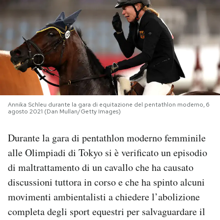
PODCAST
NEWSLETTER
I MIEI PREFERITI
Annika Schleu durante la gara di equitazione del pentathlon moderno, 6
agosto 2021 (Dan Mullan/Getty Images)
SHOP
Durante la gara di pentathlon moderno femminile
CALENDARIO
alle Olimpiadi di Tokyo si è verificato un episodio
di maltrattamento di un cavallo che ha causato
discussioni tuttora in corso e che ha spinto alcuni
AREA PERSONALE
movimenti ambientalisti a chiedere l’abolizione
Area Personale
completa degli sport equestri per salvaguardare il
Newsletter