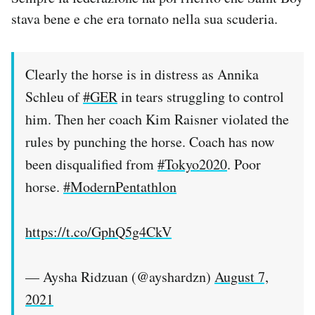
stava bene e che era tornato nella sua scuderia.
Clearly the horse is in distress as Annika
Schleu of
#GER
in tears struggling to control
him. Then her coach Kim Raisner violated the
rules by punching the horse. Coach has now
been disqualified from
#Tokyo2020
. Poor
horse.
#ModernPentathlon
https://t.co/GphQ5g4CkV
— Aysha Ridzuan (@ayshardzn)
August 7,
2021