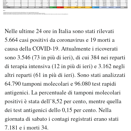
PODCAST
Nelle ultime 24 ore in Italia sono stati rilevati
NEWSLETTER
5.664 casi positivi da coronavirus e 19 morti a
causa della COVID-19. Attualmente i ricoverati
I MIEI PREFERITI
sono 3.546 (73 in più di ieri), di cui 384 nei reparti
di terapia intensiva (12 in più di ieri) e 3.162 negli
SHOP
altri reparti (61 in più di ieri). Sono stati analizzati
64.790 tamponi molecolari e 96.080 test rapidi
CALENDARIO
antigenici. La percentuale di tamponi molecolari
positivi è stata dell’8,52 per cento, mentre quella
AREA PERSONALE
dei test antigenici dello 0,15 per cento. Nella
giornata di sabato i contagi registrati erano stati
Area Personale
7.181 e i morti 34.
Newsletter