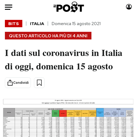
Auto
BITS
ITALIA
Domenica 15 agosto 2021
QUESTO ARTICOLO HA PIÙ DI
4 ANNI
HOME
I dati sul coronavirus in Italia
Italia
Moda
Mondo
Libri
di oggi, domenica 15 agosto
Politica
Consumismi
Tecnologia
Storie/Idee
Condividi
Internet
Ok Boomer!
Scienza
Media
Cultura
Europa
Economia
Altrecose
Sport
Mondiali calcio 2026