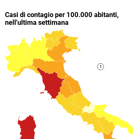
Notifiche mobile
Regala il Post
Hai bisogno di aiuto?
Esci