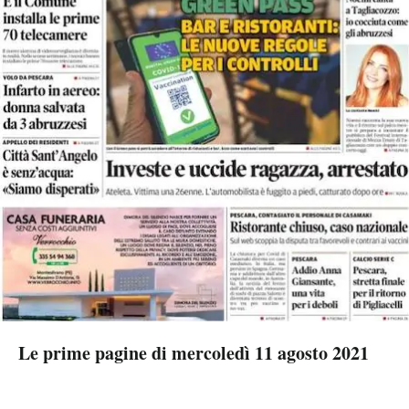
PODCAST
NEWSLETTER
I MIEI PREFERITI
SHOP
CALENDARIO
Le prime pagine di mercoledì 11 agosto 2021
Le prime pagine di mercoledì 11 agosto 2021
Le prime pagine di mercoledì 11 agosto 2021
Le prime pagine di mercoledì 11 agosto 2021
Le prime pagine di mercoledì 11 agosto 2021
Le prime pagine di mercoledì 11 agosto 2021
Le prime pagine di mercoledì 11 agosto 2021
Le prime pagine di mercoledì 11 agosto 2021
Le prime pagine di mercoledì 11 agosto 2021
Le prime pagine di mercoledì 11 agosto 2021
Le prime pagine di mercoledì 11 agosto 2021
Le prime pagine di mercoledì 11 agosto 2021
Le prime pagine di mercoledì 11 agosto 2021
AREA PERSONALE
Le prime pagine di mercoledì 11 agosto 2021
Le prime pagine di mercoledì 11 agosto 2021
Le prime pagine di mercoledì 11 agosto 2021
Le prime pagine di mercoledì 11 agosto 2021
Le prime pagine di mercoledì 11 agosto 2021
Le prime pagine di mercoledì 11 agosto 2021
Le prime pagine di mercoledì 11 agosto 2021
Le prime pagine di mercoledì 11 agosto 2021
Le prime pagine di mercoledì 11 agosto 2021
Torna all'articolo
Le prime pagine di mercoledì 11 agosto 2021
Le prime pagine di mercoledì 11 agosto 2021
Le prime pagine di mercoledì 11 agosto 2021
Le prime pagine di mercoledì 11 agosto 2021
Le prime pagine di mercoledì 11 agosto 2021
Le prime pagine di mercoledì 11 agosto 2021
Le prime pagine di mercoledì 11 agosto 2021
Le prime pagine di mercoledì 11 agosto 2021
Le prime pagine di mercoledì 11 agosto 2021
Le prime pagine di mercoledì 11 agosto 2021
Le prime pagine di mercoledì 11 agosto 2021
Le prime pagine di mercoledì 11 agosto 2021
Le prime pagine di mercoledì 11 agosto 2021
Area Personale
Torna all'articolo
Le prime pagine di mercoledì 11 agosto 2021
Torna all'articolo
Torna all'articolo
Newsletter
Torna all'articolo
Torna all'articolo
Torna all'articolo
Torna all'articolo
Torna all'articolo
Torna all'articolo
e-dicola publishing system
Torna all'articolo
Torna all'articolo
Torna all'articolo