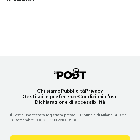
Torna all'articolo
Torna all'articolo
Torna all'articolo
Torna all'articolo
Torna all'articolo
Torna all'articolo
Torna all'articolo
Torna all'articolo
Le prime pagine di mercoledì 11 agosto 2021
Torna all'articolo
Notifiche mobile
Torna all'articolo
Torna all'articolo
Torna all'articolo
Torna all'articolo
Torna all'articolo
Torna all'articolo
Torna all'articolo
Torna all'articolo
Torna all'articolo
Torna all'articolo
Torna all'articolo
Torna all'articolo
Regala il Post
Le prime pagine di mercoledì 11 agosto 2021
Torna all'articolo
Torna all'articolo
Hai bisogno di aiuto?
Esci
Torna all'articolo
Torna all'articolo
Chi siamo
Pubblicità
Privacy
Gestisci le preferenze
Condizioni d'uso
Dichiarazione di accessibilità
Il Post è una testata registrata presso il Tribunale di Milano, 419 del
28 settembre 2009 - ISSN 2610-9980