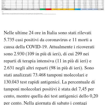
PODCAST
NEWSLETTER
Nelle ultime 24 ore in Italia sono stati rilevati
5.735 casi positivi da coronavirus e 11 morti a
I MIEI PREFERITI
causa della COVID-19. Attualmente i ricoverati
sono 2.930 (109 in più di ieri), di cui 299 nei
SHOP
reparti di terapia intensiva (11 in più di ieri) e
2.631 negli altri reparti (98 in più di ieri). Sono
CALENDARIO
stati analizzati 73.468 tamponi molecolari e
130.043 test rapidi antigenici. La percentuale di
AREA PERSONALE
tamponi molecolari positivi è stata del 7,45 per
cento, mentre quella dei test antigenici dello 0,20
Area Personale
per cento. Nella giornata di sabato i contagi
Newsletter