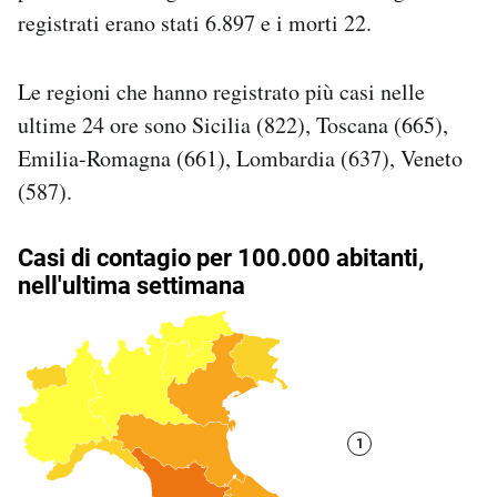
Notifiche mobile
registrati erano stati 6.897 e i morti 22.
Regala il Post
Hai bisogno di aiuto?
Le regioni che hanno registrato più casi nelle
Esci
ultime 24 ore sono Sicilia (822), Toscana (665),
Emilia-Romagna (661), Lombardia (637), Veneto
(587).