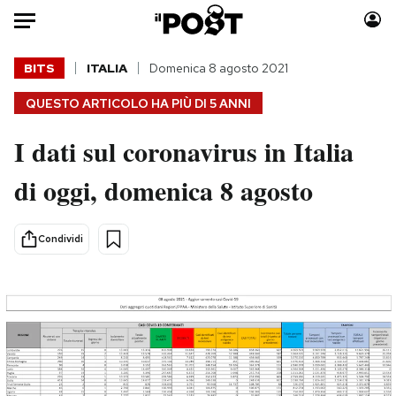
Auto
BITS
ITALIA
Domenica 8 agosto 2021
QUESTO ARTICOLO HA PIÙ DI
5 ANNI
HOME
I dati sul coronavirus in Italia
Italia
Moda
Mondo
Libri
di oggi, domenica 8 agosto
Politica
Consumismi
Tecnologia
Storie/Idee
Condividi
Internet
Ok Boomer!
Scienza
Media
Cultura
Europa
Economia
Altrecose
Sport
Mondiali calcio 2026