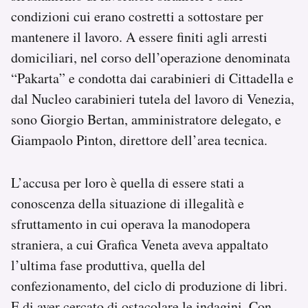
Notifiche mobile
condizioni cui erano costretti a sottostare per
Regala il Post
mantenere il lavoro. A essere finiti agli arresti
Hai bisogno di aiuto?
domiciliari, nel corso dell’operazione denominata
Esci
“Pakarta” e condotta dai carabinieri di Cittadella e
dal Nucleo carabinieri tutela del lavoro di Venezia,
sono Giorgio Bertan, amministratore delegato, e
Giampaolo Pinton, direttore dell’area tecnica.
L’accusa per loro è quella di essere stati a
conoscenza della situazione di illegalità e
sfruttamento in cui operava la manodopera
straniera, a cui Grafica Veneta aveva appaltato
l’ultima fase produttiva, quella del
confezionamento, del ciclo di produzione di libri.
E di aver cercato di ostacolare le indagini. Con