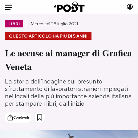
Auto
LIBRI
Mercoledì 28 luglio 2021
QUESTO ARTICOLO HA PIÙ DI
5 ANNI
HOME
Le accuse ai manager di Grafica
Italia
Moda
Mondo
Libri
Veneta
Politica
Consumismi
Tecnologia
Storie/Idee
La storia dell'indagine sul presunto
Internet
Ok Boomer!
sfruttamento di lavoratori stranieri impiegati
nei locali della più importante azienda italiana
Scienza
Media
per stampare i libri, dall'inizio
Cultura
Europa
Economia
Altrecose
Condividi
Sport
Mondiali calcio 2026