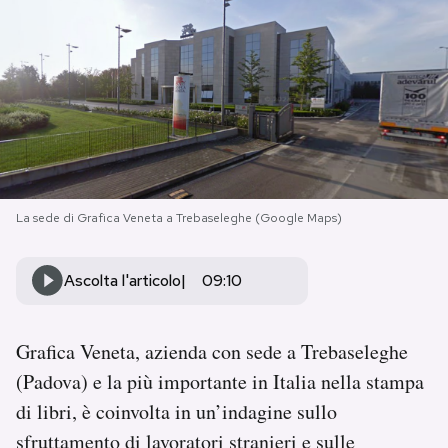
PODCAST
NEWSLETTER
I MIEI PREFERITI
La sede di Grafica Veneta a Trebaseleghe (Google Maps)
SHOP
Ascolta l'articolo
09:10
CALENDARIO
Grafica Veneta, azienda con sede a Trebaseleghe
AREA PERSONALE
(Padova) e la più importante in Italia nella stampa
di libri, è coinvolta in un’indagine sullo
Area Personale
sfruttamento di lavoratori stranieri e sulle
Newsletter