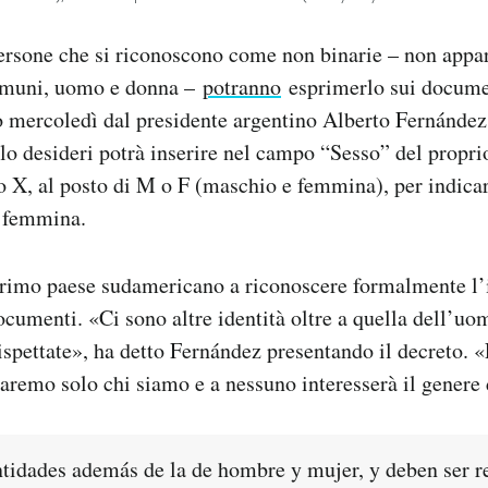
ersone che si riconoscono come non binarie – non appar
omuni, uomo e donna –
potranno
esprimerlo sui documen
 mercoledì dal presidente argentino Alberto Fernández 
lo desideri potrà inserire nel campo “Sesso” del prop
no X, al posto di M o F (maschio e femmina), per indicar
 femmina.
primo paese sudamericano a riconoscere formalmente l’i
ocumenti. «Ci sono altre identità oltre a quella dell’uo
ispettate», ha detto Fernández presentando il decreto. «
saremo solo chi siamo e a nessuno interesserà il genere 
ntidades además de la de hombre y mujer, y deben ser re