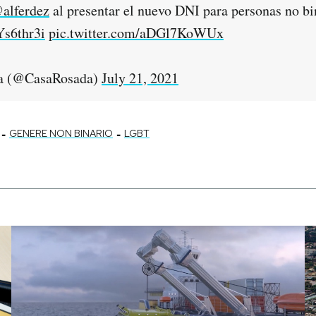
alferdez
al presentar el nuevo DNI para personas no bi
Ys6thr3i
pic.twitter.com/aDGl7KoWUx
a (@CasaRosada)
July 21, 2021
-
-
GENERE NON BINARIO
LGBT