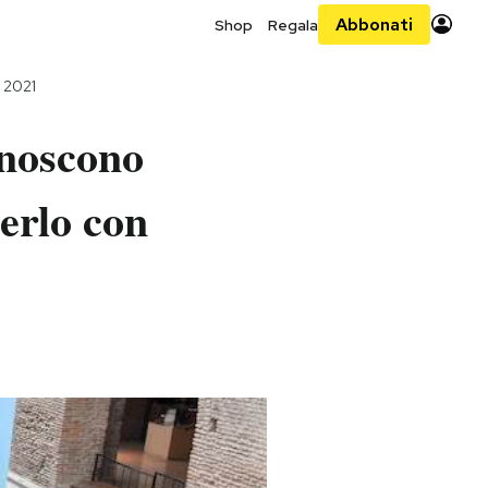
Abbonati
Shop
Regala
o 2021
onoscono
erlo con