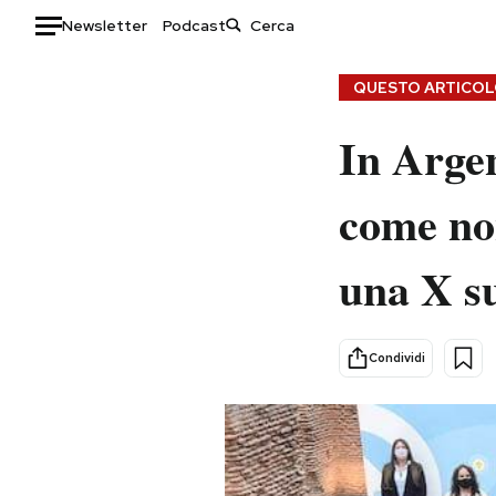
Newsletter
Podcast
Auto
QUESTO ARTICOLO
HOME
In Argen
Italia
Moda
come no
Mondo
Libri
Politica
Consumismi
una X su
Tecnologia
Storie/Idee
Internet
Ok Boomer!
Scienza
Media
Condividi
Cultura
Europa
Economia
Altrecose
Sport
Mondiali calcio 2026