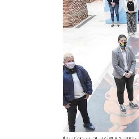
PODCAST
NEWSLETTER
I MIEI PREFERITI
SHOP
CALENDARIO
AREA PERSONALE
Area Personale
Newsletter
Il presidente argentino Alberto Fernánde