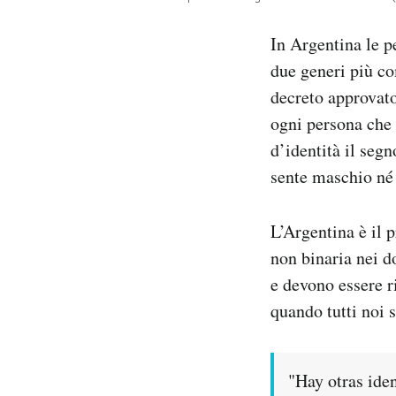
Notifiche mobile
Regala il Post
In Argentina le p
Hai bisogno di aiuto?
due generi più c
Esci
decreto approvato
ogni persona che 
d’identità il seg
sente maschio né
L’Argentina è il 
non binaria nei d
e devono essere r
quando tutti noi 
"Hay otras ide