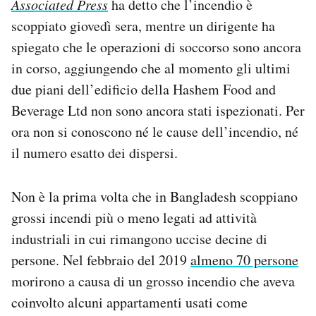
Associated Press
ha detto che l’incendio è
Notifiche mobile
scoppiato giovedì sera, mentre un dirigente ha
Regala il Post
spiegato che le operazioni di soccorso sono ancora
Hai bisogno di aiuto?
in corso, aggiungendo che al momento gli ultimi
Esci
due piani dell’edificio della Hashem Food and
Beverage Ltd non sono ancora stati ispezionati. Per
ora non si conoscono né le cause dell’incendio, né
il numero esatto dei dispersi.
Non è la prima volta che in Bangladesh scoppiano
grossi incendi più o meno legati ad attività
industriali in cui rimangono uccise decine di
persone. Nel febbraio del 2019
almeno 70 persone
morirono a causa di un grosso incendio che aveva
coinvolto alcuni appartamenti usati come