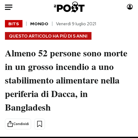
Auto
BITS
MONDO
Venerdì 9 luglio 2021
QUESTO ARTICOLO HA PIÙ DI
5 ANNI
HOME
Almeno 52 persone sono morte
Italia
Moda
Mondo
Libri
in un grosso incendio a uno
Politica
Consumismi
stabilimento alimentare nella
Tecnologia
Storie/Idee
Internet
Ok Boomer!
periferia di Dacca, in
Scienza
Media
Bangladesh
Cultura
Europa
Economia
Altrecose
Sport
Mondiali calcio 2026
Condividi