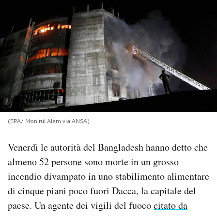
PODCAST
NEWSLETTER
I MIEI PREFERITI
SHOP
(EPA/ Monirul Alam via ANSA)
Venerdì le autorità del Bangladesh hanno detto che
CALENDARIO
almeno 52 persone sono morte in un grosso
incendio divampato in uno stabilimento alimentare
AREA PERSONALE
di cinque piani poco fuori Dacca, la capitale del
Area Personale
paese. Un agente dei vigili del fuoco
citato da
Newsletter