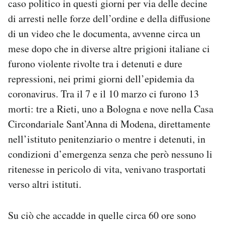
caso politico in questi giorni per via delle decine
Notifiche mobile
di arresti nelle forze dell’ordine e della diffusione
Regala il Post
di un video che le documenta, avvenne circa un
Hai bisogno di aiuto?
mese dopo che in diverse altre prigioni italiane ci
Esci
furono violente rivolte tra i detenuti e dure
repressioni, nei primi giorni dell’epidemia da
coronavirus. Tra il 7 e il 10 marzo ci furono 13
morti: tre a Rieti, uno a Bologna e nove nella Casa
Circondariale Sant’Anna di Modena, direttamente
nell’istituto penitenziario o mentre i detenuti, in
condizioni d’emergenza senza che però nessuno li
ritenesse in pericolo di vita, venivano trasportati
verso altri istituti.
Su ciò che accadde in quelle circa 60 ore sono