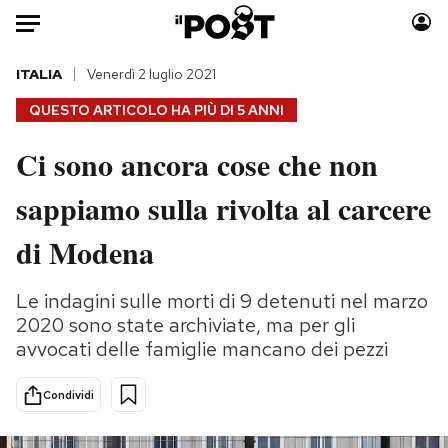
Auto
ITALIA
Venerdì 2 luglio 2021
QUESTO ARTICOLO HA PIÙ DI
5 ANNI
HOME
Ci sono ancora cose che non
Italia
Moda
sappiamo sulla rivolta al carcere
Mondo
Libri
Politica
Consumismi
di Modena
Tecnologia
Storie/Idee
Internet
Ok Boomer!
Le indagini sulle morti di 9 detenuti nel marzo
Scienza
Media
2020 sono state archiviate, ma per gli
Cultura
Europa
avvocati delle famiglie mancano dei pezzi
Economia
Altrecose
Condividi
Sport
Mondiali calcio 2026