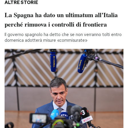
ALTRE STORIE
La Spagna ha dato un ultimatum all’Italia
perché rimuova i controlli di frontiera
Il governo spagnolo ha detto che se non verranno tolti entro
domenica adotterà misure «commisurate»