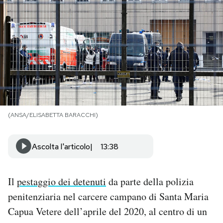
PODCAST
NEWSLETTER
I MIEI PREFERITI
(ANSA/ELISABETTA BARACCHI)
SHOP
Ascolta l'articolo
13:38
CALENDARIO
Il
pestaggio dei detenuti
da parte della polizia
AREA PERSONALE
penitenziaria nel carcere campano di Santa Maria
Area Personale
Capua Vetere dell’aprile del 2020, al centro di un
Newsletter