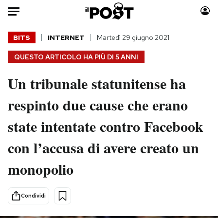
Auto
BITS
INTERNET
Martedì 29 giugno 2021
QUESTO ARTICOLO HA PIÙ DI
5 ANNI
HOME
Un tribunale statunitense ha
Italia
Moda
Mondo
Libri
respinto due cause che erano
Politica
Consumismi
state intentate contro Facebook
Tecnologia
Storie/Idee
Internet
Ok Boomer!
con l’accusa di avere creato un
Scienza
Media
monopolio
Cultura
Europa
Economia
Altrecose
Sport
Mondiali calcio 2026
Condividi