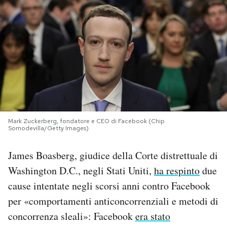
PODCAST
NEWSLETTER
I MIEI PREFERITI
SHOP
Mark Zuckerberg, fondatore e CEO di Facebook (Chip
Somodevilla/Getty Images)
James Boasberg, giudice della Corte distrettuale di
CALENDARIO
Washington D.C., negli Stati Uniti,
ha respinto
due
cause intentate negli scorsi anni contro Facebook
AREA PERSONALE
per «comportamenti anticoncorrenziali e metodi di
Area Personale
concorrenza sleali»: Facebook
era stato
Newsletter