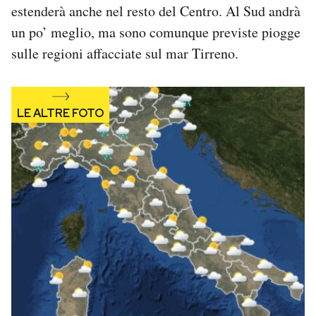
estenderà anche nel resto del Centro. Al Sud andrà
Notifiche mobile
un po’ meglio, ma sono comunque previste piogge
Regala il Post
Hai bisogno di aiuto?
sulle regioni affacciate sul mar Tirreno.
Esci