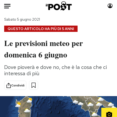
Auto
Sabato 5 giugno 2021
QUESTO ARTICOLO HA PIÙ DI
5 ANNI
HOME
Le previsioni meteo per
Italia
Moda
domenica 6 giugno
Mondo
Libri
Politica
Consumismi
Dove pioverà e dove no, che è la cosa che ci
Tecnologia
Storie/Idee
interessa di più
Internet
Ok Boomer!
Scienza
Media
Condividi
Cultura
Europa
Economia
Altrecose
Sport
Mondiali calcio 2026