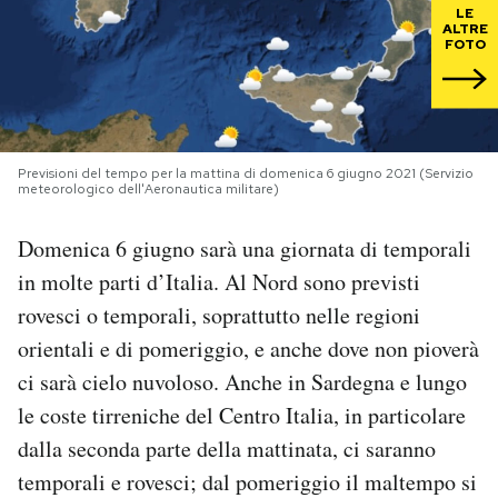
LE
ALTRE
PODCAST
FOTO
NEWSLETTER
Previsioni del tempo per la mattina di domenica 6 giugno 2021 (Servizio
meteorologico dell'Aeronautica militare)
I MIEI PREFERITI
Domenica 6 giugno sarà una giornata di temporali
SHOP
in molte parti d’Italia. Al Nord sono previsti
rovesci o temporali, soprattutto nelle regioni
CALENDARIO
orientali e di pomeriggio, e anche dove non pioverà
ci sarà cielo nuvoloso. Anche in Sardegna e lungo
AREA PERSONALE
le coste tirreniche del Centro Italia, in particolare
dalla seconda parte della mattinata, ci saranno
Area Personale
temporali e rovesci; dal pomeriggio il maltempo si
Newsletter