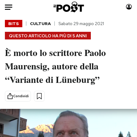
Auto
BITS
CULTURA
Sabato 29 maggio 2021
QUESTO ARTICOLO HA PIÙ DI
5 ANNI
HOME
È morto lo scrittore Paolo
Italia
Moda
Mondo
Libri
Maurensig, autore della
Politica
Consumismi
“Variante di Lüneburg”
Tecnologia
Storie/Idee
Internet
Ok Boomer!
Scienza
Media
Condividi
Cultura
Europa
Economia
Altrecose
Sport
Mondiali calcio 2026