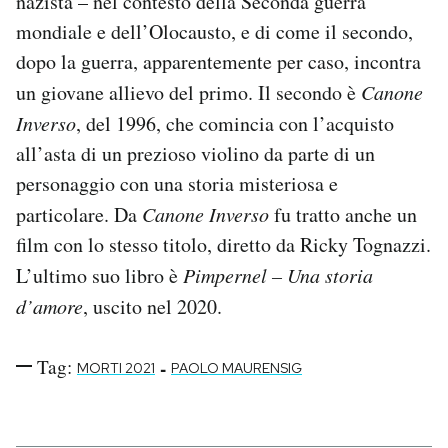
nazista – nel contesto della Seconda guerra
Notifiche mobile
mondiale e dell’Olocausto, e di come il secondo,
Regala il Post
dopo la guerra, apparentemente per caso, incontra
Hai bisogno di aiuto?
un giovane allievo del primo. Il secondo è
Canone
Esci
Inverso
, del 1996, che comincia con l’acquisto
all’asta di un prezioso violino da parte di un
personaggio con una storia misteriosa e
particolare. Da
Canone Inverso
fu tratto anche un
film con lo stesso titolo, diretto da Ricky Tognazzi.
L’ultimo suo libro è
Pimpernel – Una storia
d’amore
, uscito nel 2020.
Tag:
-
MORTI 2021
PAOLO MAURENSIG