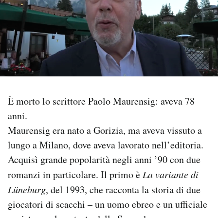
PODCAST
NEWSLETTER
I MIEI PREFERITI
È morto lo scrittore Paolo Maurensig: aveva 78
anni.
SHOP
Maurensig era nato a Gorizia, ma aveva vissuto a
lungo a Milano, dove aveva lavorato nell’editoria.
CALENDARIO
Acquisì grande popolarità negli anni ’90 con due
romanzi in particolare. Il primo è
La variante di
AREA PERSONALE
Lüneburg
, del 1993, che racconta la storia di due
Area Personale
giocatori di scacchi – un uomo ebreo e un ufficiale
Newsletter