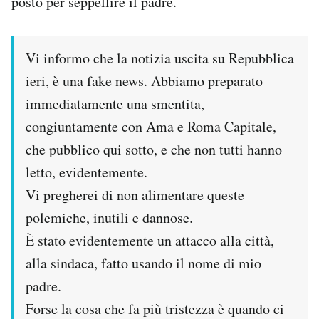
posto per seppellire il padre.
Notifiche mobile
Regala il Post
Hai bisogno di aiuto?
Vi informo che la notizia uscita su Repubblica
Esci
ieri, è una fake news. Abbiamo preparato
immediatamente una smentita,
congiuntamente con Ama e Roma Capitale,
che pubblico qui sotto, e che non tutti hanno
letto, evidentemente.
Vi pregherei di non alimentare queste
polemiche, inutili e dannose.
È stato evidentemente un attacco alla città,
alla sindaca, fatto usando il nome di mio
padre.
Forse la cosa che fa più tristezza è quando ci