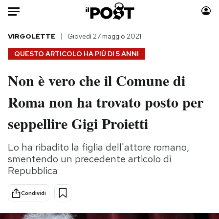
Auto
VIRGOLETTE
Giovedì 27 maggio 2021
QUESTO ARTICOLO HA PIÙ DI
5 ANNI
HOME
Non è vero che il Comune di
Italia
Moda
Roma non ha trovato posto per
Mondo
Libri
Politica
Consumismi
seppellire Gigi Proietti
Tecnologia
Storie/Idee
Internet
Ok Boomer!
Lo ha ribadito la figlia dell'attore romano,
Scienza
Media
smentendo un precedente articolo di
Cultura
Europa
Repubblica
Economia
Altrecose
Condividi
Sport
Mondiali calcio 2026