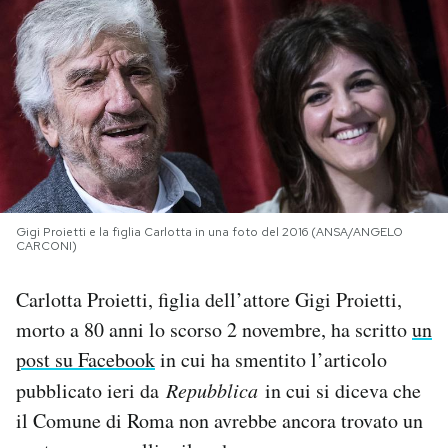
PODCAST
NEWSLETTER
I MIEI PREFERITI
Gigi Proietti e la figlia Carlotta in una foto del 2016 (ANSA/ANGELO
SHOP
CARCONI)
Carlotta Proietti, figlia dell’attore Gigi Proietti,
CALENDARIO
morto a 80 anni lo scorso 2 novembre, ha scritto
un
post su Facebook
in cui ha smentito l’articolo
AREA PERSONALE
pubblicato ieri da
Repubblica
in cui si diceva che
Area Personale
il Comune di Roma non avrebbe ancora trovato un
Newsletter