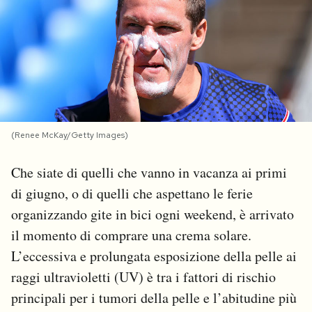
PODCAST
NEWSLETTER
I MIEI PREFERITI
(Renee McKay/Getty Images)
SHOP
Che siate di quelli che vanno in vacanza ai primi
di giugno, o di quelli che aspettano le ferie
organizzando gite in bici ogni weekend, è arrivato
CALENDARIO
il momento di comprare una crema solare.
L’eccessiva e prolungata esposizione della pelle ai
AREA PERSONALE
raggi ultravioletti (UV) è tra i fattori di rischio
Area Personale
principali per i tumori della pelle e l’abitudine più
Newsletter