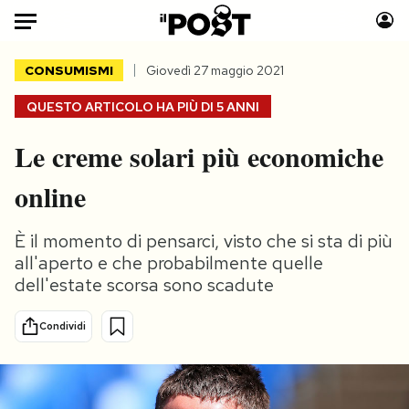
Auto
CONSUMISMI
Giovedì 27 maggio 2021
QUESTO ARTICOLO HA PIÙ DI
5 ANNI
HOME
Le creme solari più economiche
Italia
Moda
Mondo
Libri
online
Politica
Consumismi
Tecnologia
Storie/Idee
È il momento di pensarci, visto che si sta di più
Internet
Ok Boomer!
all'aperto e che probabilmente quelle
dell'estate scorsa sono scadute
Scienza
Media
Cultura
Europa
Condividi
Economia
Altrecose
Sport
Mondiali calcio 2026