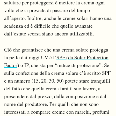
salutare per proteggersi è mettere la crema ogni
Notifiche mobile
volta che si prevede di passare del tempo
Regala il Post
all’aperto. Inoltre, anche le creme solari hanno una
Hai bisogno di aiuto?
Esci
scadenza ed è difficile che quelle avanzate
dall’estate scorsa siano ancora utilizzabili.
Ciò che garantisce che una crema solare protegga
la pelle dai raggi UV è l’
SPF (da Solar Protection
Factor)
o IP, che sta per “indice di protezione”. Se
sulla confezione della crema solare c’è scritto SPF
e un numero (15, 20, 30, 50) potete stare tranquilli
del fatto che quella crema farà il suo lavoro, a
prescindere dal prezzo, dalla composizione e dal
nome del produttore. Per quelli che non sono
interessati a comprare creme con marchi, profumi