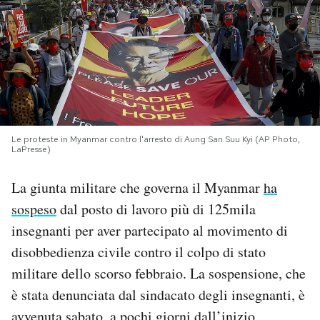
PODCAST
NEWSLETTER
I MIEI PREFERITI
Le proteste in Myanmar contro l'arresto di Aung San Suu Kyi (AP Photo,
LaPresse)
SHOP
La giunta militare che governa il Myanmar
ha
sospeso
dal posto di lavoro più di 125mila
CALENDARIO
insegnanti per aver partecipato al movimento di
disobbedienza civile contro il colpo di stato
AREA PERSONALE
militare dello scorso febbraio. La sospensione, che
è stata denunciata dal sindacato degli insegnanti, è
Area Personale
Newsletter
avvenuta sabato, a pochi giorni dall’inizio