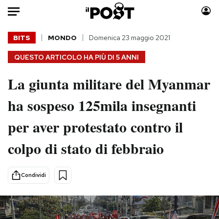
Auto
BITS
MONDO
Domenica 23 maggio 2021
QUESTO ARTICOLO HA PIÙ DI
5 ANNI
HOME
La giunta militare del Myanmar
Italia
Moda
Mondo
Libri
ha sospeso 125mila insegnanti
Politica
Consumismi
per aver protestato contro il
Tecnologia
Storie/Idee
Internet
Ok Boomer!
colpo di stato di febbraio
Scienza
Media
Cultura
Europa
Condividi
Economia
Altrecose
Sport
Mondiali calcio 2026