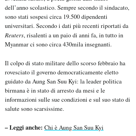
Notifiche mobile
dell’anno scolastico. Sempre secondo il sindacato,
Regala il Post
sono stati sospesi circa 19.500 dipendenti
Hai bisogno di aiuto?
universitari. Secondo i dati più recenti riportati da
Esci
Reuters
, risalenti a un paio di anni fa, in tutto in
Myanmar ci sono circa 430mila insegnanti.
Il colpo di stato militare dello scorso febbraio ha
rovesciato il governo democraticamente eletto
guidato da Aung San Suu Kyi: la leader politica
birmana è in stato di arresto da mesi e le
informazioni sulle sue condizioni e sul suo stato di
salute sono scarsissime.
– Leggi anche:
Chi è Aung San Suu Kyi