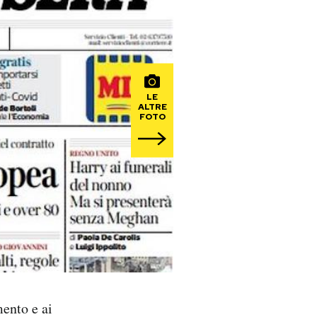
LE
ALTRE
FOTO
mento e ai