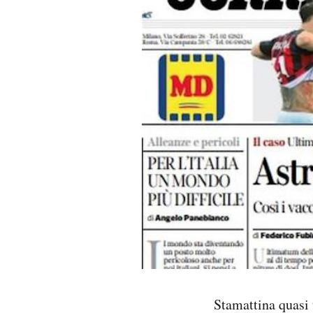
PODCAST
NEWSLETTER
I MIEI PREFERITI
SHOP
CALENDARIO
AREA PERSONALE
Area Personale
Stamattina quasi 
Newsletter