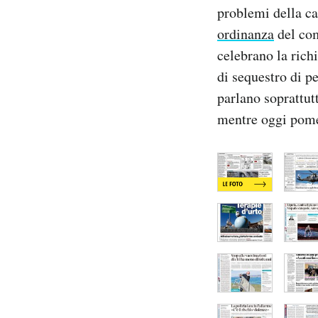
problemi della ca
Notifiche mobile
Regala il Post
ordinanza
del com
Hai bisogno di aiuto?
celebrano la rich
Esci
di sequestro di pe
parlano soprattutt
mentre oggi pomer