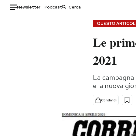
Newsletter
Podcast
Auto
QUESTO ARTICOLO
Le prim
HOME
Italia
Moda
2021
Mondo
Libri
Politica
Consumismi
La campagna va
Tecnologia
Storie/Idee
e la nuova gio
Internet
Ok Boomer!
Scienza
Media
Condividi
Cultura
Europa
Economia
Altrecose
Sport
Mondiali calcio 2026