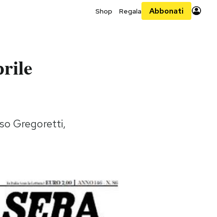
Abbonati
Shop
Regala
rile
aso Gregoretti,