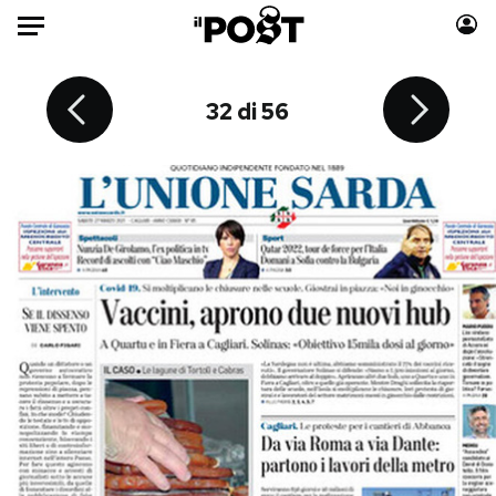
Auto
44 di 56
40 di 56
46 di 56
48 di 56
49 di 56
24 di 56
34 di 56
42 di 56
43 di 56
45 di 56
47 di 56
54 di 56
20 di 56
30 di 56
50 di 56
26 di 56
27 di 56
28 di 56
29 di 56
36 di 56
37 di 56
38 di 56
39 di 56
56 di 56
22 di 56
23 di 56
25 di 56
32 di 56
33 di 56
35 di 56
52 di 56
53 di 56
55 di 56
14 di 56
41 di 56
10 di 56
16 di 56
17 di 56
18 di 56
19 di 56
12 di 56
13 di 56
15 di 56
21 di 56
31 di 56
51 di 56
11 di 56
4 di 56
6 di 56
7 di 56
8 di 56
9 di 56
2 di 56
3 di 56
5 di 56
1 di 56
HOME
Italia
Moda
Mondo
Libri
Politica
Consumismi
Tecnologia
Storie/Idee
Internet
Ok Boomer!
Scienza
Media
Cultura
Europa
Economia
Altrecose
Sport
Mondiali calcio 2026