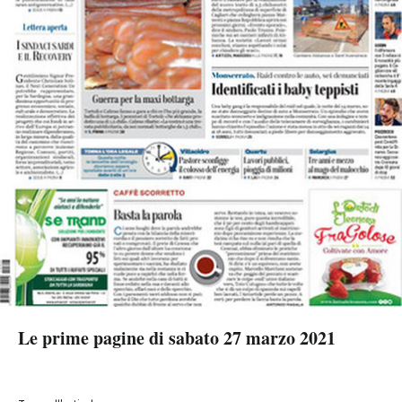
PODCAST
NEWSLETTER
I MIEI PREFERITI
SHOP
Le prime pagine di sabato 27 marzo 2021
CALENDARIO
Le prime pagine di sabato 27 marzo 2021
Le prime pagine di sabato 27 marzo 2021
Le prime pagine di sabato 27 marzo 2021
Le prime pagine di sabato 27 marzo 2021
Le prime pagine di sabato 27 marzo 2021
Le prime pagine di sabato 27 marzo 2021
Le prime pagine di sabato 27 marzo 2021
Le prime pagine di sabato 27 marzo 2021
Le prime pagine di sabato 27 marzo 2021
Le prime pagine di sabato 27 marzo 2021
Le prime pagine di sabato 27 marzo 2021
Le prime pagine di sabato 27 marzo 2021
Le prime pagine di sabato 27 marzo 2021
AREA PERSONALE
Le prime pagine di sabato 27 marzo 2021
Le prime pagine di sabato 27 marzo 2021
Le prime pagine di sabato 27 marzo 2021
Le prime pagine di sabato 27 marzo 2021
Le prime pagine di sabato 27 marzo 2021
Le prime pagine di sabato 27 marzo 2021
Le prime pagine di sabato 27 marzo 2021
Le prime pagine di sabato 27 marzo 2021
Le prime pagine di sabato 27 marzo 2021
Le prime pagine di sabato 27 marzo 2021
Le prime pagine di sabato 27 marzo 2021
Le prime pagine di sabato 27 marzo 2021
Le prime pagine di sabato 27 marzo 2021
Le prime pagine di sabato 27 marzo 2021
Le prime pagine di sabato 27 marzo 2021
Le prime pagine di sabato 27 marzo 2021
Torna all'articolo
Le prime pagine di sabato 27 marzo 2021
Le prime pagine di sabato 27 marzo 2021
Le prime pagine di sabato 27 marzo 2021
Le prime pagine di sabato 27 marzo 2021
Le prime pagine di sabato 27 marzo 2021
Le prime pagine di sabato 27 marzo 2021
Le prime pagine di sabato 27 marzo 2021
Torna all'articolo
Le prime pagine di sabato 27 marzo 2021
Le prime pagine di sabato 27 marzo 2021
Le prime pagine di sabato 27 marzo 2021
Le prime pagine di sabato 27 marzo 2021
Le prime pagine di sabato 27 marzo 2021
Le prime pagine di sabato 27 marzo 2021
Le prime pagine di sabato 27 marzo 2021
Le prime pagine di sabato 27 marzo 2021
Le prime pagine di sabato 27 marzo 2021
Le prime pagine di sabato 27 marzo 2021
Le prime pagine di sabato 27 marzo 2021
Le prime pagine di sabato 27 marzo 2021
Le prime pagine di sabato 27 marzo 2021
Le prime pagine di sabato 27 marzo 2021
Area Personale
Le prime pagine di sabato 27 marzo 2021
Le prime pagine di sabato 27 marzo 2021
Le prime pagine di sabato 27 marzo 2021
Torna all'articolo
Le prime pagine di sabato 27 marzo 2021
Le prime pagine di sabato 27 marzo 2021
Torna all'articolo
Torna all'articolo
Torna all'articolo
Torna all'articolo
Torna all'articolo
Newsletter
Torna all'articolo
Torna all'articolo
Torna all'articolo
Torna all'articolo
Torna all'articolo
Torna all'articolo