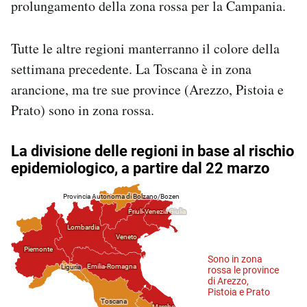
prolungamento della zona rossa per la Campania.
Notifiche mobile
Regala il Post
Tutte le altre regioni manterranno il colore della
Hai bisogno di aiuto?
Esci
settimana precedente. La Toscana è in zona
arancione, ma tre sue province (Arezzo, Pistoia e
Prato) sono in zona rossa.