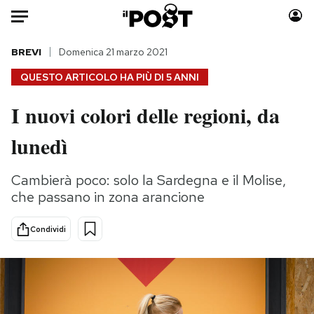
Auto
BREVI
Domenica 21 marzo 2021
QUESTO ARTICOLO HA PIÙ DI
5 ANNI
HOME
I nuovi colori delle regioni, da
Italia
Moda
lunedì
Mondo
Libri
Politica
Consumismi
Cambierà poco: solo la Sardegna e il Molise,
Tecnologia
Storie/Idee
che passano in zona arancione
Internet
Ok Boomer!
Scienza
Media
Condividi
Cultura
Europa
Economia
Altrecose
Sport
Mondiali calcio 2026