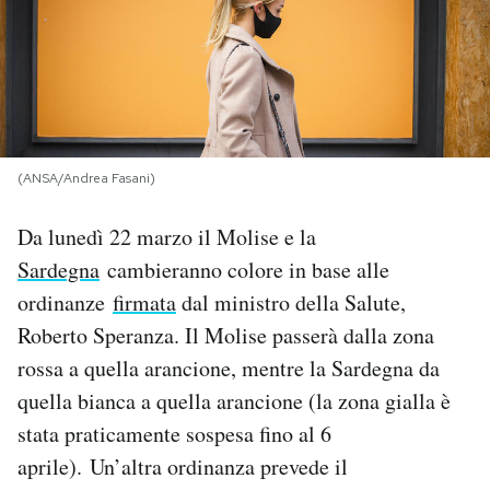
PODCAST
NEWSLETTER
(ANSA/Andrea Fasani)
I MIEI PREFERITI
Da lunedì 22 marzo il Molise e la
SHOP
Sardegna
cambieranno colore in base alle
ordinanze
firmata
dal ministro della Salute,
Roberto Speranza. Il Molise passerà dalla zona
CALENDARIO
rossa a quella arancione, mentre la Sardegna da
quella bianca a quella arancione (la zona gialla è
AREA PERSONALE
stata praticamente sospesa fino al 6
Area Personale
aprile). Un’altra ordinanza prevede il
Newsletter