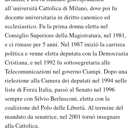
Notifiche mobile
all’università Cattolica di Milano, dove poi fu
Regala il Post
docente universitaria in diritto canonico ed
Hai bisogno di aiuto?
ecclesiastico. Fu la prima donna eletta nel
Esci
Consiglio Superiore della Magistratura, nel 1981,
e ci rimase per 5 anni. Nel 1987 iniziò la carriera
politica e venne eletta deputata con la Democrazia
Cristiana, e nel 1992 fu sottosegretaria alle
Telecomunicazioni nel governo Ciampi. Dopo una
rielezione alla Camera dei deputati nel 1994 nelle
liste di Forza Italia, passò al Senato nel 1996
sempre con Silvio Berlusconi, eletta con la
coalizione del Polo delle Libertà. Al termine del
mandato da senatrice, nel 2001 tornò insegnare
alla Cattolica.