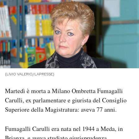
PODCAST
NEWSLETTER
I MIEI PREFERITI
SHOP
(LIVIO VALERIO/LAPRESSE)
Martedì è morta a Milano Ombretta Fumagalli
CALENDARIO
Carulli, ex parlamentare e giurista del Consiglio
Superiore della Magistratura: aveva 77 anni.
AREA PERSONALE
Fumagalli Carulli era nata nel 1944 a Meda, in
Area Personale
Newsletter
Brianza, e aveva studiato giurisprudenza