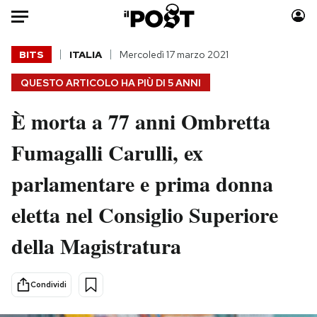
Auto
BITS
ITALIA
Mercoledì 17 marzo 2021
QUESTO ARTICOLO HA PIÙ DI
5 ANNI
HOME
È morta a 77 anni Ombretta
Italia
Moda
Mondo
Libri
Fumagalli Carulli, ex
Politica
Consumismi
parlamentare e prima donna
Tecnologia
Storie/Idee
Internet
Ok Boomer!
eletta nel Consiglio Superiore
Scienza
Media
della Magistratura
Cultura
Europa
Economia
Altrecose
Sport
Mondiali calcio 2026
Condividi