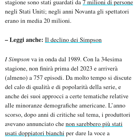
stagione sono stati guardati da
7 milioni di persone
Notifiche mobile
negli Stati Uniti; negli anni Novanta gli spettatori
Regala il Post
erano in media 20 milioni.
Hai bisogno di aiuto?
Esci
– Leggi anche:
Il declino dei Simpson
I Simpson
va in onda dal 1989. Con la 34esima
stagione, non finirà prima del 2023 e arriverà
(almeno) a 757 episodi. Da molto tempo si discute
del calo di qualità e di popolarità della serie, e
anche dei suoi approcci a certe tematiche relative
alle minoranze demografiche americane. L’anno
scorso, dopo anni di critiche sul tema, i produttori
avevano annunciato che
non sarebbero più stati
usati doppiatori bianchi
per dare la voce a