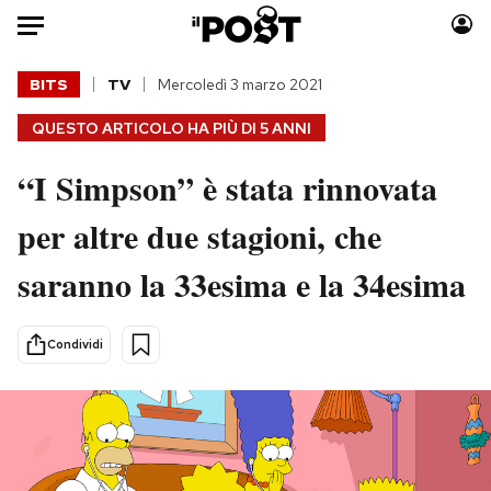
Auto
BITS
TV
Mercoledì 3 marzo 2021
QUESTO ARTICOLO HA PIÙ DI
5 ANNI
HOME
“I Simpson” è stata rinnovata
Italia
Moda
Mondo
Libri
per altre due stagioni, che
Politica
Consumismi
saranno la 33esima e la 34esima
Tecnologia
Storie/Idee
Internet
Ok Boomer!
Scienza
Media
Condividi
Cultura
Europa
Economia
Altrecose
Sport
Mondiali calcio 2026