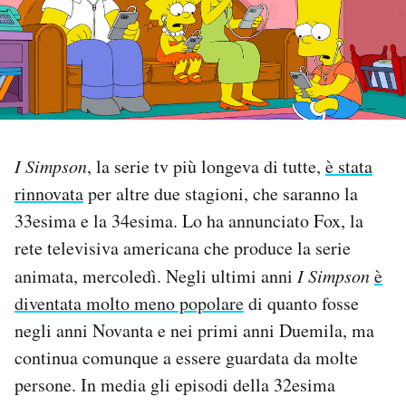
PODCAST
NEWSLETTER
I MIEI PREFERITI
I Simpson
, la serie tv più longeva di tutte,
è stata
rinnovata
per altre due stagioni, che saranno la
SHOP
33esima e la 34esima. Lo ha annunciato Fox, la
rete televisiva americana che produce la serie
animata, mercoledì. Negli ultimi anni
I Simpson
è
CALENDARIO
diventata molto meno popolare
di quanto fosse
negli anni Novanta e nei primi anni Duemila, ma
AREA PERSONALE
continua comunque a essere guardata da molte
Area Personale
persone. In media gli episodi della 32esima
Newsletter