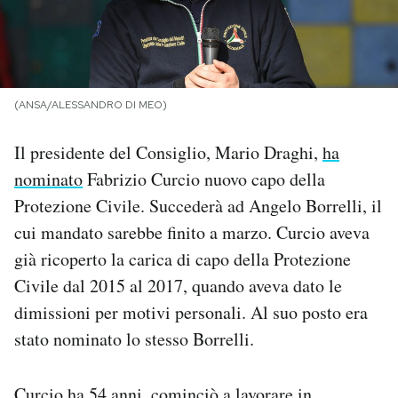
PODCAST
NEWSLETTER
(ANSA/ALESSANDRO DI MEO)
Il presidente del Consiglio, Mario Draghi,
ha
I MIEI PREFERITI
nominato
Fabrizio Curcio nuovo capo della
Protezione Civile. Succederà ad Angelo Borrelli, il
SHOP
cui mandato sarebbe finito a marzo. Curcio aveva
già ricoperto la carica di capo della Protezione
CALENDARIO
Civile dal 2015 al 2017, quando aveva dato le
dimissioni per motivi personali. Al suo posto era
AREA PERSONALE
stato nominato lo stesso Borrelli.
Area Personale
Newsletter
Curcio ha 54 anni, cominciò a lavorare in