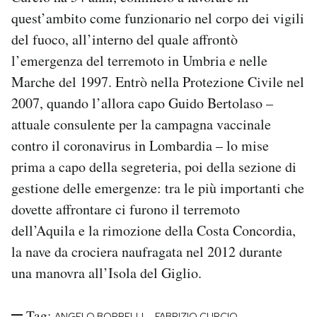
Notifiche mobile
quest’ambito come funzionario nel corpo dei vigili
Regala il Post
del fuoco, all’interno del quale affrontò
Hai bisogno di aiuto?
l’emergenza del terremoto in Umbria e nelle
Esci
Marche del 1997. Entrò nella Protezione Civile nel
2007, quando l’allora capo Guido Bertolaso –
attuale consulente per la campagna vaccinale
contro il coronavirus in Lombardia – lo mise
prima a capo della segreteria, poi della sezione di
gestione delle emergenze: tra le più importanti che
dovette affrontare ci furono il terremoto
dell’Aquila e la rimozione della Costa Concordia,
la nave da crociera naufragata nel 2012 durante
una manovra all’Isola del Giglio.
Tag:
-
-
ANGELO BORRELLI
FABRIZIO CURCIO