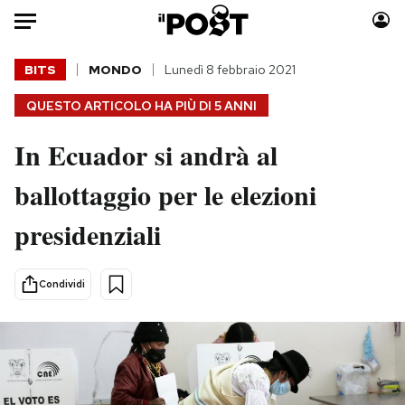
Auto
BITS
MONDO
Lunedì 8 febbraio 2021
QUESTO ARTICOLO HA PIÙ DI
5 ANNI
HOME
In Ecuador si andrà al
Italia
Moda
Mondo
Libri
ballottaggio per le elezioni
Politica
Consumismi
presidenziali
Tecnologia
Storie/Idee
Internet
Ok Boomer!
Scienza
Media
Condividi
Cultura
Europa
Economia
Altrecose
Sport
Mondiali calcio 2026