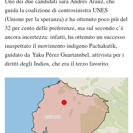
Uno dei due candidati sarà Andrés Arauz, che
Notifiche mobile
guida la coalizione di centrosinistra UNES
Regala il Post
(Unione per la speranza) e ha ottenuto poco più del
Hai bisogno di aiuto?
32 per cento delle preferenze, ma sul secondo c’è
Esci
ancora incertezza: infatti, ha ottenuto un successo
inaspettato il movimento indigeno Pachakutik,
guidato da Yaku Pérez Guartambel, attivista per i
diritti degli Indios, che era il terzo favorito.