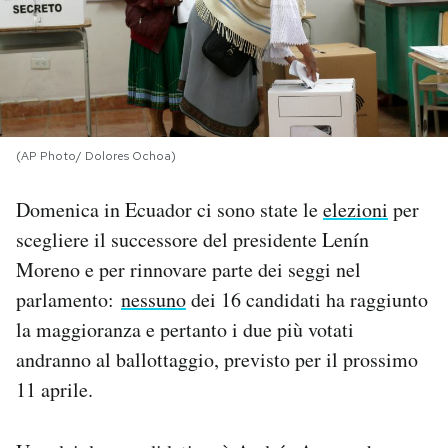
PODCAST
NEWSLETTER
(AP Photo/ Dolores Ochoa)
I MIEI PREFERITI
Domenica in Ecuador ci sono state le
elezioni
per
scegliere il successore del presidente Lenín
SHOP
Moreno e per rinnovare parte dei seggi nel
parlamento:
nessuno
dei 16 candidati ha raggiunto
CALENDARIO
la maggioranza e pertanto i due più votati
andranno al ballottaggio, previsto per il prossimo
AREA PERSONALE
11 aprile.
Area Personale
Newsletter