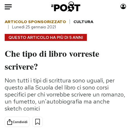
Auto
ARTICOLO SPONSORIZZATO
CULTURA
Lunedì 25 gennaio 2021
HOME
QUESTO ARTICOLO HA PIÙ DI
5 ANNI
Italia
Moda
Che tipo di libro vorreste
Mondo
Libri
scrivere?
Politica
Consumismi
Tecnologia
Storie/Idee
Non tutti i tipi di scrittura sono uguali, per
Internet
Ok Boomer!
questo alla Scuola del libro ci sono corsi
Scienza
Media
specifici per chi vorrebbe scrivere un romanzo,
Cultura
Europa
un fumetto, un'autobiografia ma anche
sketch comici
Economia
Altrecose
Sport
Mondiali calcio 2026
Condividi