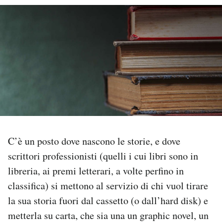
PODCAST
NEWSLETTER
I MIEI PREFERITI
SHOP
C’è un posto dove nascono le storie, e dove
CALENDARIO
scrittori professionisti (quelli i cui libri sono in
libreria, ai premi letterari, a volte perfino in
AREA PERSONALE
classifica) si mettono al servizio di chi vuol tirare
la sua storia fuori dal cassetto (o dall’hard disk) e
Area Personale
metterla su carta, che sia una un graphic novel, un
Newsletter