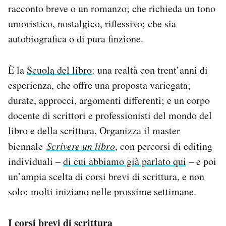
racconto breve o un romanzo; che richieda un tono
Notifiche mobile
Regala il Post
umoristico, nostalgico, riflessivo; che sia
Hai bisogno di aiuto?
autobiografica o di pura finzione.
Esci
È la
Scuola del libro
: una realtà con trent’anni di
esperienza, che offre una proposta variegata;
durate, approcci, argomenti differenti; e un corpo
docente di scrittori e professionisti del mondo del
libro e della scrittura. Organizza il master
biennale
Scrivere un libro
, con percorsi di editing
individuali –
di cui abbiamo già parlato qui
– e poi
un’ampia scelta di corsi brevi di scrittura, e non
solo: molti iniziano nelle prossime settimane.
I corsi brevi di scrittura